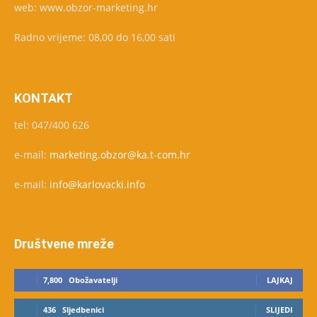
web: www.obzor-marketing.hr
Radno vrijeme: 08,00 do 16,00 sati
KONTAKT
tel: 047/400 626
e-mail:
marketing.obzor@ka.t-com.hr
e-mail:
info@karlovacki.info
Društvene mreže
7,800
Obožavatelji
LAJKAJ
436
Sljedbenici
SLIJEDI