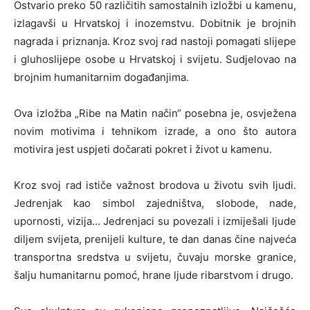
Ostvario preko 50 različitih samostalnih izložbi u kamenu,
izlagavši u Hrvatskoj i inozemstvu. Dobitnik je brojnih
nagrada i priznanja. Kroz svoj rad nastoji pomagati slijepe
i gluhoslijepe osobe u Hrvatskoj i svijetu. Sudjelovao na
brojnim humanitarnim događanjima.
Ova izložba „Ribe na Matin način“ posebna je, osvježena
novim motivima i tehnikom izrade, a ono što autora
motivira jest uspjeti dočarati pokret i život u kamenu.
Kroz svoj rad ističe važnost brodova u životu svih ljudi.
Jedrenjak kao simbol zajedništva, slobode, nade,
upornosti, vizija… Jedrenjaci su povezali i izmiješali ljude
diljem svijeta, prenijeli kulture, te dan danas čine najveća
transportna sredstva u svijetu, čuvaju morske granice,
šalju humanitarnu pomoć, hrane ljude ribarstvom i drugo.