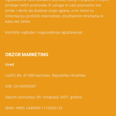
prodaje Vaših proizvoda ili usluga te zato pozivamo sve
tvrtke i obrte da dostave svoje oglase, a mi ćemo tu
informaciju proširiti internetom, društvenim mrežama ili
kako već želite.
Koristite najbolje i najpovoljnije oglašavanje!
OBZOR MARKETING
Ured
Luščić 8A, 47 000 Karlovac, Republika Hrvatska
OIB: 55143955387
Datum osnivanja: 09. listopada 2007. godine
IBAN: HR85 2340009-1110305125