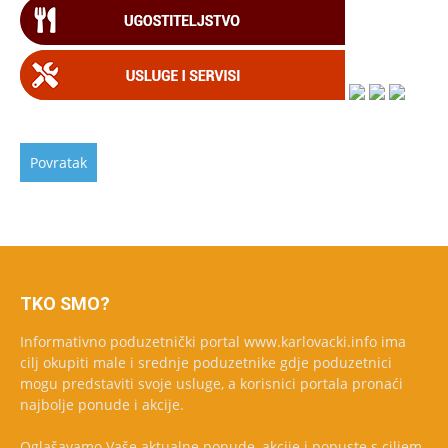
TKO SMO?
Informativno poduzetnički portal www.karlovacki.info ima
cilj okupiti male i srednje poduzetnike gdje poduzetnici
mogu predstaviti svoje usluge, a korisnici portala pronaći
najbolje ponude i akcije.
Oglašavamo Vaše aktualne ponude, akcije i popuste s ciljem