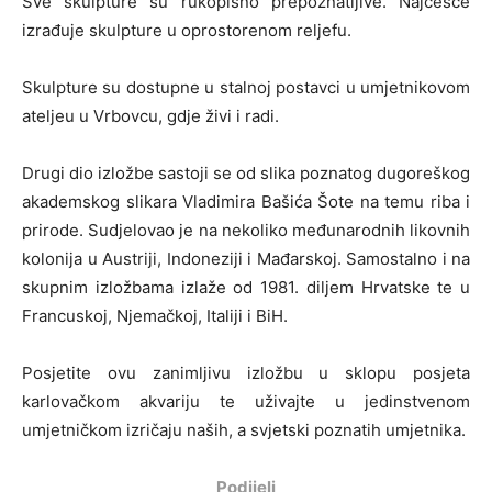
Sve skulpture su rukopisno prepoznatljive. Najčešće
izrađuje skulpture u oprostorenom reljefu.
Skulpture su dostupne u stalnoj postavci u umjetnikovom
ateljeu u Vrbovcu, gdje živi i radi.
Drugi dio izložbe sastoji se od slika poznatog dugoreškog
akademskog slikara
Vladimira Bašića Šote
na temu riba i
prirode. Sudjelovao je na nekoliko međunarodnih likovnih
kolonija u Austriji, Indoneziji i Mađarskoj. Samostalno i na
skupnim izložbama izlaže od 1981. diljem Hrvatske te u
Francuskoj, Njemačkoj, Italiji i BiH.
Posjetite ovu zanimljivu izložbu u sklopu posjeta
karlovačkom akvariju te uživajte u jedinstvenom
umjetničkom izričaju naših, a svjetski poznatih umjetnika.
Podijeli