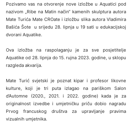
Pozivamo vas na otvorenje nove izložbe u Aquatici pod
nazivom
„Ribe na Matin način“
kamenih skulptura
autora
Mate Turića Mate CROate
i izložbu slika autora
Vladimira
Bašića Šote
u srijedu 28. lipnja u 19 sati u edukacijskoj
dvorani Aquatike.
Ova izložba na raspolaganju je za sve posjetitelje
Aquatike od 28. lipnja do 15. rujna 2023. godine, u sklopu
razgleda akvarija.
Mate Turić
svjetski je poznat kipar i profesor likovne
kulture, koji je tri puta izlagao na pariškom Salon
d’Automne (2020., 2021. i 2022. godine) kada je za
originalnost izvedbe i umjetničku priču dobio nagradu
Prvog francuskog društva za upravljanje pravima
vizualnih umjetnika.