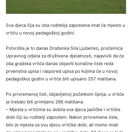
Sva djeca čija su oba roditelja zaposlena imat će mjesto u
vrtiću u novoj pedagoškoj godini.
Potvrdila je to danas Draženka Sila Ljubenko, pročelnica
Upravnog odjela za društvene djelatnosti, najavivši da će
oba gradska vrtića danas objaviti konačne liste reda
prvenstva upisa i raspored upisa po kojima će u novoj
pedagoškoj godini u vrtiće biti upisano 357 mališana.
Po privremenoj listi, objavljenoj početkom lipnja, u vrtiće
je trebalo biti primljeno 266 mališana.
– Mjesta u vrtićima su dobila sva djeca jasličke i vrtićke
dobi čiji su roditelji zaposleni. Nakon privremene liste,
bilo je mjesta za svu djecu vrtićke dobi, ali nismo imali