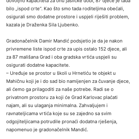
dovoljno kapaciteta za onu jasličke dobi, 87 djece je tada
bilo „ispod crte“. Kao što smo tada roditeljima obećali,
osigurali smo dodatne prostore i uspjeli riješiti problem,
kazala je Draženka Sila Ljubenko.
Gradonačelnik Damir Mandić podsjetio je da je nakon
privremene liste ispod crte za upis ostalo 152 djece, ali
za 87 mališana Grad i oba gradska vrtića uspjeli su
osigurati dodatne kapacitete.
– Uređuje se prostor u školi u Hrnetiću te objekt u
Mahičnu koji je i do sad bio namijenjen za čuvanje djece,
ali ćemo ga prilagoditi za naše potrebe. Radi se o
privatnom prostoru za koji će Grad Karlovac plaćati
najam, ali su ulaganja minimalna. Zahvaljujem i
ravnateljicama vrtića koje su se zajedno sa svim
odgojiteljicama potrudile pronaći dodatna rješenja,
napomenuo je gradonačelnik Mandić.