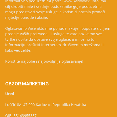
Informativno poduzetnički portal www.karlovacki.info ima
cilj okupiti male i srednje poduzetnike gdje poduzetnici
mogu predstaviti svoje usluge, a korisnici portala pronaći
najbolje ponude i akcije.
Oglašavamo Vaše aktualne ponude, akcije i popuste s ciljem
prodaje Vaših proizvoda ili usluga te zato pozivamo sve
tvrtke i obrte da dostave svoje oglase, a mi ćemo tu
informaciju proširiti internetom, društvenim mrežama ili
kako već želite.
Koristite najbolje i najpovoljnije oglašavanje!
OBZOR MARKETING
Ured
Luščić 8A, 47 000 Karlovac, Republika Hrvatska
OIB: 55143955387