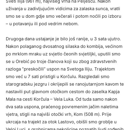
Sveti Ilija (961 m), najvišeg vrha na Pelješcu. Nakon
uživanja u zadivljujućim vidicima za zalaska sunca, vratli
smo se u dom gdje smo večerali i potom noćili po izboru
– u potavanju ili pod vedrim nebom.
Drugoga dana ustajanje je bilo još ranije, u 3 sata ujutro.
Nakon polaganog dvosatnog silaska do kombija, većinom
po mrklom mraku uz svjetlo čeonih svjetiljki, uputili smo
se u Orebić po troje članova koji su zbog zdravstvenih
razloga ”preskočili” uspon na Svetoga Iliju. Trajektom
smo već u 7 sati pristigli u Korčulu. Razgledali smo
starogradsku jezgru i okrijepili se ranojutarnjom kavom te
nastavili put glavnom otočkom cestom do zaselka Kapja
Mala na cesti Korčula – Vela Luka. Od tuda samo nakon
dva sata uspona, praćenog povremenim jačim naletima
vjetra, stigli na najviši otočki vrh, Kom (508 m). Prije
ukrcaja na trajekt za otok Lastovo, obišli smo groblje u
Veloj Luci, s grobnicama nekolicine poznatih ljudi rođenih