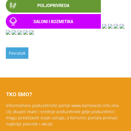
TKO SMO?
Informativno poduzetnički portal www.karlovacki.info ima
cilj okupiti male i srednje poduzetnike gdje poduzetnici
mogu predstaviti svoje usluge, a korisnici portala pronaći
najbolje ponude i akcije.