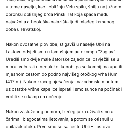
u tome naselju, kao i obližnju Velu spilu, špilju na južnom
obronku obližnjeg brda Pinski rat koja spada među
najvažnija arheološka nalazišta ljudi mlađeg kamenog
doba u Hrvatskoj.
Nakon dvosatne plovidbe, stigavši u naselje Ubli na
Lastovu odsjeli smo u tamošnjem autokampu ”Zaglav”.
Uredili smo dvije male šatorske zajednice, osvježili se u
moru, večerali u nedalekoj konobi pa se kombijima uputili
mjesnom cestom do podno najvišeg otočkog vrha Hum
(417 m). Nakon kraćeg pješačenja makadamskim putom,
uz ostatke vršne kapelice ispratili smo sunce na počinak i
vratili se u kamp na noćenje.
Nakon zasluženog odmora, trećeg jutra uživali smo u
čarima i blagodatima ljetovanja, a potom se otisnuli u
obilazak otoka. Prvo smo se sa ceste Ubli – Lastovo