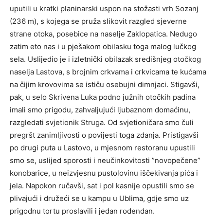
uputili u kratki planinarski uspon na stožasti vrh Sozanj
(236 m), s kojega se pruža slikovit razgled sjeverne
strane otoka, posebice na naselje Zaklopatica. Nedugo
zatim eto nas i u pješakom obilasku toga malog lučkog
sela. Uslijedio je i izletnički obilazak središnjeg otočkog
naselja Lastova, s brojnim crkvama i crkvicama te kućama
na čijim krovovima se ističu osebujni dimnjaci. Stigavši,
pak, u selo Skrivena Luka podno južnih otočkih padina
imali smo prigodu, zahvaljujući ljubaznom domaćinu,
razgledati svjetionik Struga. Od svjetioničara smo čuli
pregršt zanimljivosti o povijesti toga zdanja. Pristigavši
po drugi puta u Lastovo, u mjesnom restoranu upustili
smo se, uslijed sporosti i neučinkovitosti ”novopečene”
konobarice, u neizvjesnu pustolovinu iščekivanja pića i
jela. Napokon ručavši, sat i pol kasnije opustili smo se
plivajući i družeći se u kampu u Ublima, gdje smo uz
prigodnu tortu proslavili i jedan rođendan.