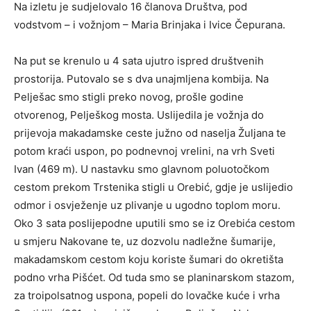
Na izletu je sudjelovalo 16 članova Društva, pod
vodstvom – i vožnjom – Maria Brinjaka i Ivice Čepurana.
Na put se krenulo u 4 sata ujutro ispred društvenih
prostorija. Putovalo se s dva unajmljena kombija. Na
Pelješac smo stigli preko novog, prošle godine
otvorenog, Pelješkog mosta. Uslijedila je vožnja do
prijevoja makadamske ceste južno od naselja Žuljana te
potom kraći uspon, po podnevnoj vrelini, na vrh Sveti
Ivan (469 m). U nastavku smo glavnom poluotočkom
cestom prekom Trstenika stigli u Orebić, gdje je uslijedio
odmor i osvježenje uz plivanje u ugodno toplom moru.
Oko 3 sata poslijepodne uputili smo se iz Orebića cestom
u smjeru Nakovane te, uz dozvolu nadležne šumarije,
makadamskom cestom koju koriste šumari do okretišta
podno vrha Pišćet. Od tuda smo se planinarskom stazom,
za troipolsatnog uspona, popeli do lovačke kuće i vrha