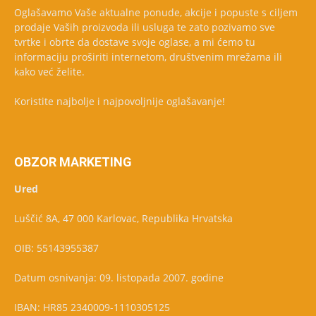
Oglašavamo Vaše aktualne ponude, akcije i popuste s ciljem
prodaje Vaših proizvoda ili usluga te zato pozivamo sve
tvrtke i obrte da dostave svoje oglase, a mi ćemo tu
informaciju proširiti internetom, društvenim mrežama ili
kako već želite.
Koristite najbolje i najpovoljnije oglašavanje!
OBZOR MARKETING
Ured
Luščić 8A, 47 000 Karlovac, Republika Hrvatska
OIB: 55143955387
Datum osnivanja: 09. listopada 2007. godine
IBAN: HR85 2340009-1110305125