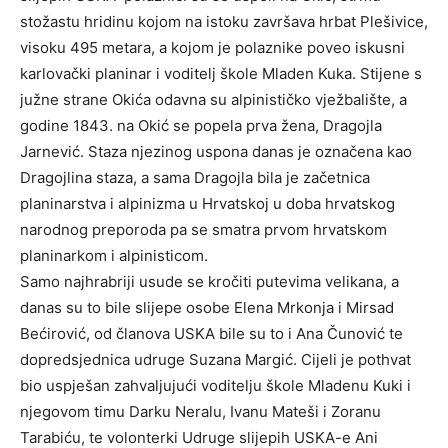
stožastu hridinu kojom na istoku završava hrbat Plešivice,
visoku 495 metara, a kojom je polaznike poveo iskusni
karlovački planinar i voditelj škole Mladen Kuka. Stijene s
južne strane Okića odavna su alpinističko vježbalište, a
godine 1843. na Okić se popela prva žena, Dragojla
Jarnević. Staza njezinog uspona danas je označena kao
Dragojlina staza, a sama Dragojla bila je začetnica
planinarstva i alpinizma u Hrvatskoj u doba hrvatskog
narodnog preporoda pa se smatra prvom hrvatskom
planinarkom i alpinisticom.
Samo najhrabriji usude se kročiti putevima velikana, a
danas su to bile slijepe osobe Elena Mrkonja i Mirsad
Bećirović, od članova USKA bile su to i Ana Čunović te
dopredsjednica udruge Suzana Margić. Cijeli je pothvat
bio uspješan zahvaljujući voditelju škole Mladenu Kuki i
njegovom timu Darku Neralu, Ivanu Mateši i Zoranu
Tarabiću, te volonterki Udruge slijepih USKA-e Ani