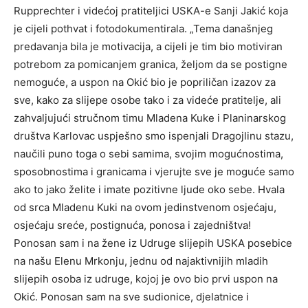
Rupprechter i videćoj pratiteljici USKA-e Sanji Jakić koja
je cijeli pothvat i fotodokumentirala. „Tema današnjeg
predavanja bila je motivacija, a cijeli je tim bio motiviran
potrebom za pomicanjem granica, željom da se postigne
nemoguće, a uspon na Okić bio je popriličan izazov za
sve, kako za slijepe osobe tako i za videće pratitelje, ali
zahvaljujući stručnom timu Mladena Kuke i Planinarskog
društva Karlovac uspješno smo ispenjali Dragojlinu stazu,
naučili puno toga o sebi samima, svojim mogućnostima,
sposobnostima i granicama i vjerujte sve je moguće samo
ako to jako želite i imate pozitivne ljude oko sebe. Hvala
od srca Mladenu Kuki na ovom jedinstvenom osjećaju,
osjećaju sreće, postignuća, ponosa i zajedništva!
Ponosan sam i na žene iz Udruge slijepih USKA posebice
na našu Elenu Mrkonju, jednu od najaktivnijih mladih
slijepih osoba iz udruge, kojoj je ovo bio prvi uspon na
Okić. Ponosan sam na sve sudionice, djelatnice i