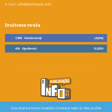
e-mail:
info@karlovacki.info
Društvene mreže
7,800
Obožavatelji
LAJKAJ
436
Sljedbenici
SLIJEDI
Ova stranica koristi kolačiće (Cookies) kako bi Vam pružila