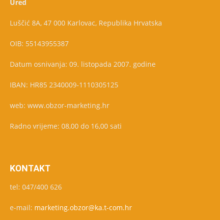
Ured
Luščić 8A, 47 000 Karlovac, Republika Hrvatska
OIB: 55143955387
Datum osnivanja: 09. listopada 2007. godine
IBAN: HR85 2340009-1110305125
web: www.obzor-marketing.hr
Radno vrijeme: 08,00 do 16,00 sati
KONTAKT
tel: 047/400 626
e-mail:
marketing.obzor@ka.t-com.hr