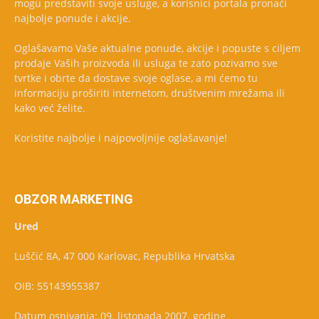
mogu predstaviti svoje usluge, a korisnici portala pronaći
najbolje ponude i akcije.
Oglašavamo Vaše aktualne ponude, akcije i popuste s ciljem
prodaje Vaših proizvoda ili usluga te zato pozivamo sve
tvrtke i obrte da dostave svoje oglase, a mi ćemo tu
informaciju proširiti internetom, društvenim mrežama ili
kako već želite.
Koristite najbolje i najpovoljnije oglašavanje!
OBZOR MARKETING
Ured
Luščić 8A, 47 000 Karlovac, Republika Hrvatska
OIB: 55143955387
Datum osnivanja: 09. listopada 2007. godine