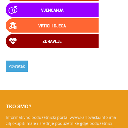
TKO SMO?
Informativno poduzetnički portal www.karlovacki.info ima
cilj okupiti male i srednje poduzetnike gdje poduzetnici