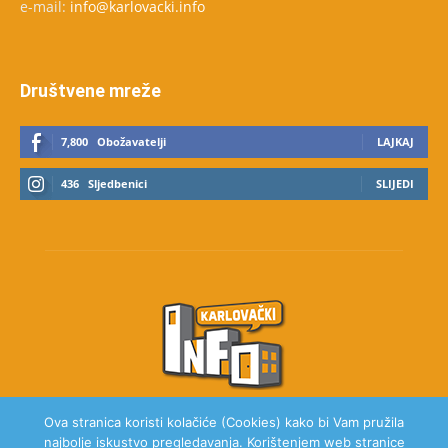
e-mail:
info@karlovacki.info
Društvene mreže
7,800
Obožavatelji
LAJKAJ
436
Sljedbenici
SLIJEDI
Ova stranica koristi kolačiće (Cookies) kako bi Vam pružila
najbolje iskustvo pregledavanja. Korištenjem web stranice