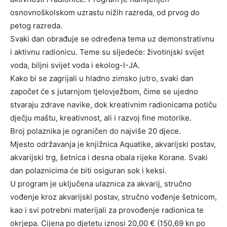
osnovnoškolskom uzrastu nižih razreda, od prvog do
petog razreda.
Svaki dan obrađuje se određena tema uz demonstrativnu
i aktivnu radionicu. Teme su sljedeće: životinjski svijet
voda, biljni svijet voda i ekolog-I-JA.
Kako bi se zagrijali u hladno zimsko jutro, svaki dan
započet će s jutarnjom tjelovježbom, čime se ujedno
stvaraju zdrave navike, dok kreativnim radionicama potiču
dječju maštu, kreativnost, ali i razvoj fine motorike.
Broj polaznika je ograničen do najviše 20 djece.
Mjesto održavanja je knjižnica Aquatike, akvarijski postav,
akvarijski trg, šetnica i desna obala rijeke Korane. Svaki
dan polaznicima će biti osiguran sok i keksi.
U program je uključena ulaznica za akvarij, stručno
vođenje kroz akvarijski postav, stručno vođenje šetnicom,
kao i svi potrebni materijali za provođenje radionica te
okrjepa. Cijena po djetetu iznosi 20,00 € (150,69 kn po