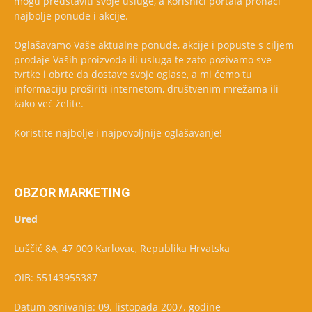
mogu predstaviti svoje usluge, a korisnici portala pronaći
najbolje ponude i akcije.
Oglašavamo Vaše aktualne ponude, akcije i popuste s ciljem
prodaje Vaših proizvoda ili usluga te zato pozivamo sve
tvrtke i obrte da dostave svoje oglase, a mi ćemo tu
informaciju proširiti internetom, društvenim mrežama ili
kako već želite.
Koristite najbolje i najpovoljnije oglašavanje!
OBZOR MARKETING
Ured
Luščić 8A, 47 000 Karlovac, Republika Hrvatska
OIB: 55143955387
Datum osnivanja: 09. listopada 2007. godine