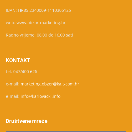
IBAN: HR85 2340009-1110305125
web: www.obzor-marketing.hr
Radno vrijeme: 08,00 do 16,00 sati
KONTAKT
tel: 047/400 626
e-mail:
marketing.obzor@ka.t-com.hr
e-mail:
info@karlovacki.info
Društvene mreže