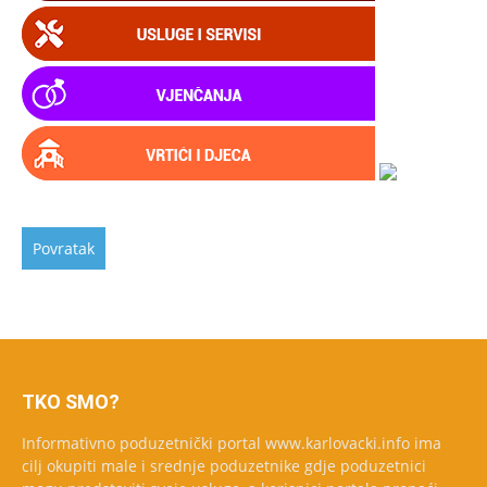
TKO SMO?
Informativno poduzetnički portal www.karlovacki.info ima
cilj okupiti male i srednje poduzetnike gdje poduzetnici