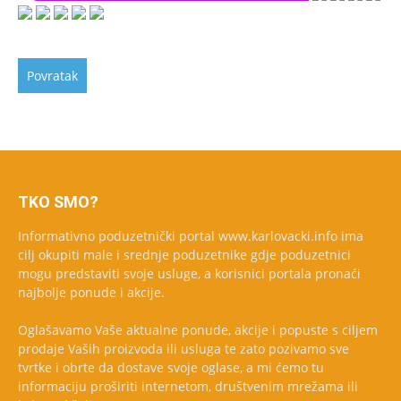
TKO SMO?
Informativno poduzetnički portal www.karlovacki.info ima
cilj okupiti male i srednje poduzetnike gdje poduzetnici
mogu predstaviti svoje usluge, a korisnici portala pronaći
najbolje ponude i akcije.
Oglašavamo Vaše aktualne ponude, akcije i popuste s ciljem
prodaje Vaših proizvoda ili usluga te zato pozivamo sve
tvrtke i obrte da dostave svoje oglase, a mi ćemo tu
informaciju proširiti internetom, društvenim mrežama ili