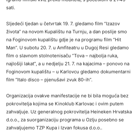
sati.
Sljedeći tjedan u četvrtak 19. 7. gledamo film “Izazov
života” na novom Kupalištu na Turnju, a dan poslije smo
na Foginovom kupalištu gdje je na programu film “Hit
Man”. U subotu 20. 7. u Amfiteatru u Dugoj Resi gledamo
film o slavnom stolnotenisaču “Tova – najbolja ruka,
najlošiji lakat”, a u nedjelju 21. 7. na kajacima – ponovo na
Foginovom kupalištu – u Karlovcu gledamo dokumentarni
film “Italo disco – pjenušavi zvuk 80-ih”.
Organizacija ovakve manifestacije ne bi bila moguća bez
pokrovitelja kojima se Kinoklub Karlovac i ovim putem
zahvaljuje. Uz generalnog pokrovitelja Heineken Hrvatska
d.o.o., za suorganizaciju programa u Ozlju posebno se
zahvaljujemo TZP Kupa i Izvan fokusa d.o.o..