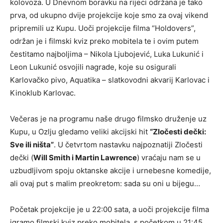
kolovoza. U Dnevnom boravku na rijeci održana je tako
prva, od ukupno dvije projekcije koje smo za ovaj vikend
pripremili uz Kupu. Uoči projekcije filma “Holdovers”,
održan je i filmski kviz preko mobitela te i ovim putem
čestitamo najboljima – Nikola Ljubojević, Luka Lukunić i
Leon Lukunić osvojili nagrade, koje su osigurali
Karlovačko pivo, Aquatika – slatkovodni akvarij Karlovac i
Kinoklub Karlovac.
Večeras je na programu naše drugo filmsko druženje uz
Kupu, u Ozlju gledamo veliki akcijski hit
“Zločesti dečki:
Sve ili ništa”
. U četvrtom nastavku najpoznatiji Zločesti
dečki (
Will Smith i Martin Lawrence
) vraćaju nam se u
uzbudljivom spoju oktanske akcije i urnebesne komedije,
ali ovaj put s malim preokretom: sada su oni u bijegu…
Početak projekcije je u 22:00 sata, a uoči projekcije filma
igramo filmski kviz preko mobitela, s početkom u 21:45