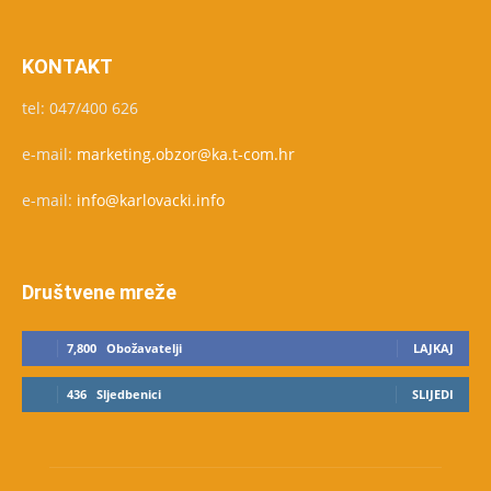
KONTAKT
tel: 047/400 626
e-mail:
marketing.obzor@ka.t-com.hr
e-mail:
info@karlovacki.info
Društvene mreže
7,800
Obožavatelji
LAJKAJ
436
Sljedbenici
SLIJEDI