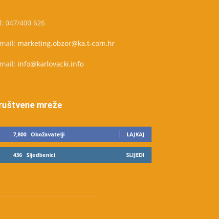
l: 047/400 626
-mail:
marketing.obzor@ka.t-com.hr
-mail:
info@karlovacki.info
ruštvene mreže
7,800
Obožavatelji
LAJKAJ
436
Sljedbenici
SLIJEDI