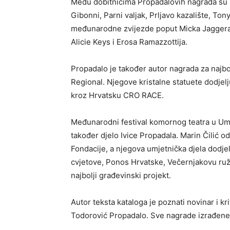
Među dobitnicima Propadalovih nagrada su is
Gibonni, Parni valjak, Prljavo kazalište, Ton
međunarodne zvijezde poput Micka Jaggera,
Alicie Keys i Erosa Ramazzottija.
Propadalo je također autor nagrada za najbo
Regional. Njegove kristalne statuete dodjel
kroz Hrvatsku CRO RACE.
Međunarodni festival komornog teatra u Uma
također djelo Ivice Propadala. Marin Čilić 
Fondacije, a njegova umjetnička djela dodjel
cvjetove, Ponos Hrvatske, Večernjakovu ružu
najbolji građevinski projekt.
Autor teksta kataloga je poznati novinar i kr
Todorović Propadalo. Sve nagrade izrađene 