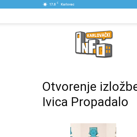
C
17.8
Karlovac
NASLOVNA
PONUDE
POSLOVNI IME
Karlovački
Info
Otvorenje izložbe
Ivica Propadalo