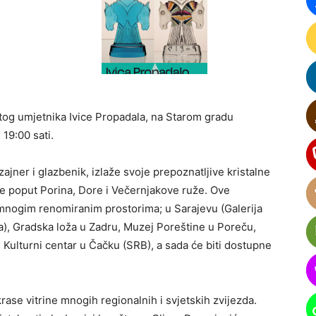
nutog umjetnika Ivice Propadala, na Starom gradu
 19:00 sati.
zajner i glazbenik, izlaže svoje prepoznatljive kristalne
de poput Porina, Dore i Večernjakove ruže. Ove
 mnogim renomiranim prostorima; u Sarajevu (Galerija
), Gradska loža u Zadru, Muzej Poreštine u Poreču,
), Kulturni centar u Čačku (SRB), a sada će biti dostupne
a krase vitrine mnogih regionalnih i svjetskih zvijezda.