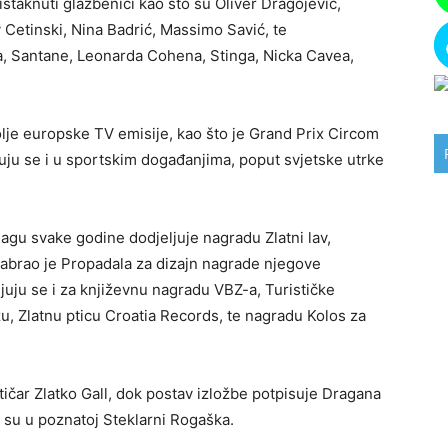
taknuti glazbenici kao što su Oliver Dragojević,
y Cetinski, Nina Badrić, Massimo Savić, te
 Santane, Leonarda Cohena, Stinga, Nicka Cavea,
lje europske TV emisije, kao što je Grand Prix Circom
juju se i u sportskim događanjima, poput svjetske utrke
gu svake godine dodjeljuje nagradu Zlatni lav,
odabrao je Propadala za dizajn nagrade njegove
juju se i za književnu nagradu VBZ-a, Turističke
, Zlatnu pticu Croatia Records, te nagradu Kolos za
itičar Zlatko Gall, dok postav izložbe potpisuje Dragana
su u poznatoj Steklarni Rogaška.