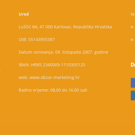
Ured
te
Luščić 8A, 47 000 Karlovac, Republika Hrvatska
e
OIB: 55143955387
e
Datum osnivanja: 09. listopada 2007. godine
D
IBAN: HR85 2340009-1110305125
u
web: www.obzor-marketing.hr
Radno vrijeme: 08,00 do 16,00 sati