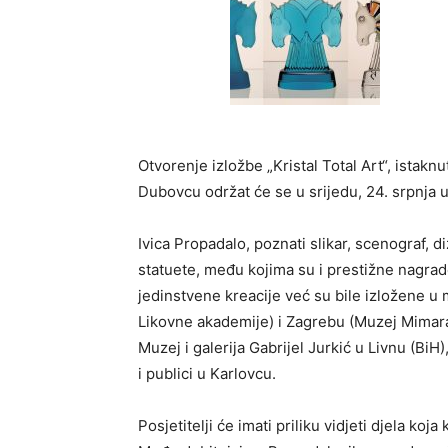
Otvorenje izložbe „Kristal Total Art“, istak
Dubovcu održat će se u srijedu, 24. srpnja u
Ivica Propadalo, poznati slikar, scenograf, di
statuete, među kojima su i prestižne nagra
jedinstvene kreacije već su bile izložene u
Likovne akademije) i Zagrebu (Muzej Mimara
Muzej i galerija Gabrijel Jurkić u Livnu (BiH
i publici u Karlovcu.
Posjetitelji će imati priliku vidjeti djela koj