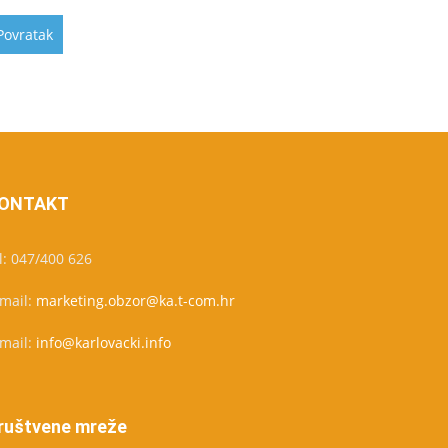
ONTAKT
l: 047/400 626
-mail:
marketing.obzor@ka.t-com.hr
-mail:
info@karlovacki.info
ruštvene mreže