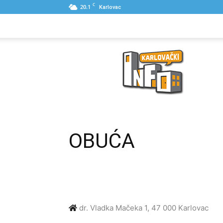
C
20.1
Karlovac
NASLOVNA
PONUDE
POSLOVNI IME
Karlovački
Info
OBUĆA
dr. Vladka Mačeka 1, 47 000 Karlovac