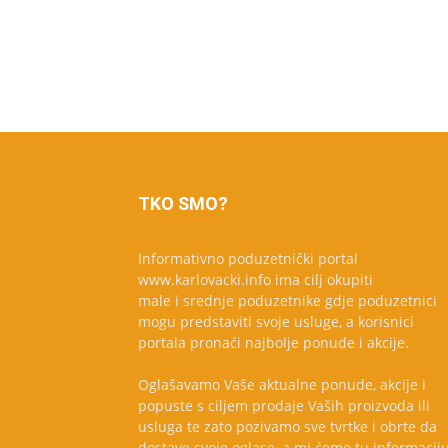
TKO SMO?
Informativno poduzetnički portal
www.karlovacki.info ima cilj okupiti
male i srednje poduzetnike gdje poduzetnici
mogu predstaviti svoje usluge, a korisnici
portala pronaći najbolje ponude i akcije.
Oglašavamo Vaše aktualne ponude, akcije i
popuste s ciljem prodaje Vaših proizvoda ili
usluga te zato pozivamo sve tvrtke i obrte da
dostave svoje oglase, a mi ćemo tu informacij