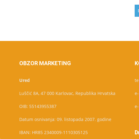
OBZOR MARKETING
K
Ured
te
Luščić 8A, 47 000 Karlovac, Republika Hrvatska
e
OIB: 55143955387
e
Datum osnivanja: 09. listopada 2007. godine
D
IBAN: HR85 2340009-1110305125
u