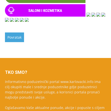
TKO SMO?
Informativno poduzetnički portal www.karlovacki.info ima
cilj okupiti male i srednje poduzetnike gdje poduzetnici
mogu predstaviti svoje usluge, a korisnici portala pronaći
najbolje ponude i akcije.
Oglašavamo Vaše aktualne ponude, akcije i popuste s ciljem