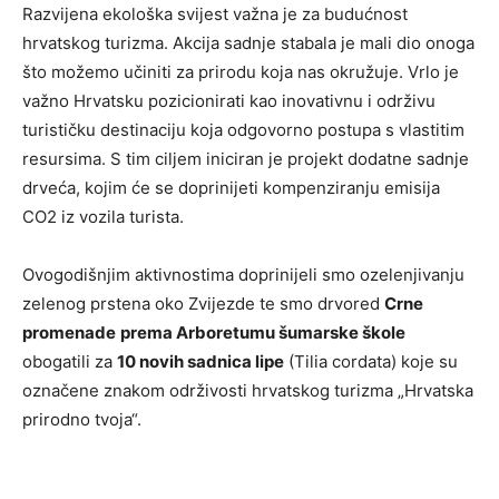
Razvijena ekološka svijest važna je za budućnost
hrvatskog turizma. Akcija sadnje stabala je mali dio onoga
što možemo učiniti za prirodu koja nas okružuje. Vrlo je
važno Hrvatsku pozicionirati kao inovativnu i održivu
turističku destinaciju koja odgovorno postupa s vlastitim
resursima. S tim ciljem iniciran je projekt dodatne sadnje
drveća, kojim će se doprinijeti kompenziranju emisija
CO2 iz vozila turista.
Ovogodišnjim aktivnostima doprinijeli smo ozelenjivanju
zelenog prstena oko Zvijezde te smo drvored
Crne
promenade
prema Arboretumu šumarske škole
obogatili za
10 novih sadnica lipe
(Tilia cordata) koje su
označene znakom održivosti hrvatskog turizma „Hrvatska
prirodno tvoja“.