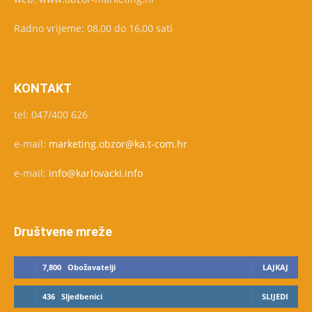
Radno vrijeme: 08,00 do 16,00 sati
KONTAKT
tel: 047/400 626
e-mail:
marketing.obzor@ka.t-com.hr
e-mail:
info@karlovacki.info
Društvene mreže
7,800
Obožavatelji
LAJKAJ
436
Sljedbenici
SLIJEDI