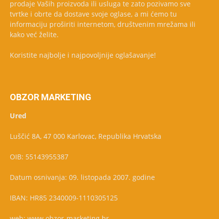
prodaje Vaših proizvoda ili usluga te zato pozivamo sve
tvrtke i obrte da dostave svoje oglase, a mi ćemo tu
informaciju proširiti internetom, društvenim mrežama ili
kako već želite.
Koristite najbolje i najpovoljnije oglašavanje!
OBZOR MARKETING
Ured
Luščić 8A, 47 000 Karlovac, Republika Hrvatska
OIB: 55143955387
Datum osnivanja: 09. listopada 2007. godine
IBAN: HR85 2340009-1110305125
web: www.obzor-marketing.hr