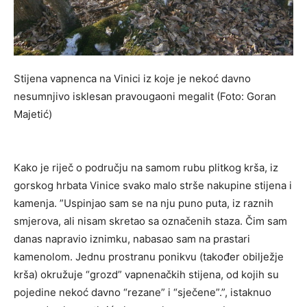
Stijena vapnenca na Vinici iz koje je nekoć davno
nesumnjivo isklesan pravougaoni megalit (Foto: Goran
Majetić)
Kako je riječ o području na samom rubu plitkog krša, iz
gorskog hrbata Vinice svako malo strše nakupine stijena i
kamenja. ”Uspinjao sam se na nju puno puta, iz raznih
smjerova, ali nisam skretao sa označenih staza. Čim sam
danas napravio iznimku, nabasao sam na prastari
kamenolom. Jednu prostranu ponikvu (također obilježje
krša) okružuje “grozd” vapnenačkih stijena, od kojih su
pojedine nekoć davno “rezane” i “sječene”.”, istaknuo