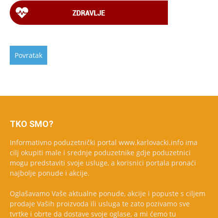
TKO SMO?
Informativno poduzetnički portal www.karlovacki.info ima
cilj okupiti male i srednje poduzetnike gdje poduzetnici
mogu predstaviti svoje usluge, a korisnici portala pronaći
najbolje ponude i akcije.
Oglašavamo Vaše aktualne ponude, akcije i popuste s ciljem
prodaje Vaših proizvoda ili usluga te zato pozivamo sve
tvrtke i obrte da dostave svoje oglase, a mi ćemo tu