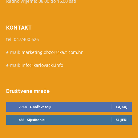
Radno vrijeme: 08,00 do 16,00 sati
KONTAKT
tel: 047/400 626
e-mail:
marketing.obzor@ka.t-com.hr
e-mail:
info@karlovacki.info
Društvene mreže
7,800
Obožavatelji
LAJKAJ
436
Sljedbenici
SLIJEDI