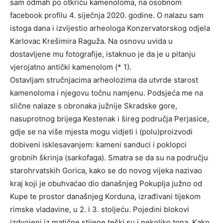
sam odmah po otkriću kamenoloma, na osobnom
facebook profilu 4. siječnja 2020. godine. O nalazu sam
istoga dana i izvijestio arheologa Konzervatorskog odjela
Karlovac Krešimira Raguža. Na osnovu uvida u
dostavljene mu fotografije, istaknuo je da je u pitanju
vjerojatno antički kamenolom (* 1).
Ostavljam stručnjacima arheolozima da utvrde starost
kamenoloma i njegovu točnu namjenu. Podsjeća me na
slične nalaze s obronaka južnije Skradske gore,
nasuprotnog brijega Kestenak i šireg područja Perjasice,
gdje se na više mjesta mogu vidjeti i (polu)proizvodi
dobiveni isklesavanjem: kameni sanduci i poklopci
grobnih škrinja (sarkofaga). Smatra se da su na području
starohrvatskih Gorica, kako se do novog vijeka nazivao
kraj koji je obuhvaćao dio današnjeg Pokuplja južno od
Kupe te prostor današnjeg Korduna, izrađivani tijekom
rimske vladavine, u 2. i 3. stoljeću. Pojedini blokovi
izdvojeni iz matične stijene teški su i nekoliko tona. Kako