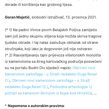
dorade ili korištenja kao grobnog lijesa.
Goran Majetić
, slobodni istraživač, 13. prosinca 2021.
(* 1) Na padini Vinice povrh Belajskih Poljica zamijetio
sam još jednu skupinu stijena koja možda skriva tragove
ljudske obrade. I taj nalaz zaslužuje obilazak od strane
stručnjaka, koji iako je dogovoren još nije ostvaren.
(* 2) Rasvjetljavanju tajni prijevoza višetonskih monolita
iz kamenoloma sa šireg karlovačkog područja posvećeni
su na portalu Budni Div sljedeći napisi:
Otkriven novi
kamenolom sarkofaga – u Straži nedaleko Duga Rese!
(1.)
,
Otkriven novi kamenolom sarkofaga – u Straži
nedaleko Duga Rese! (2.)
,
Podvodna arheologija: U
potrazi za kamenom škrinjom iz Kupe kod Hrnetića
, …
*
Napomena o autorskim pravima
: