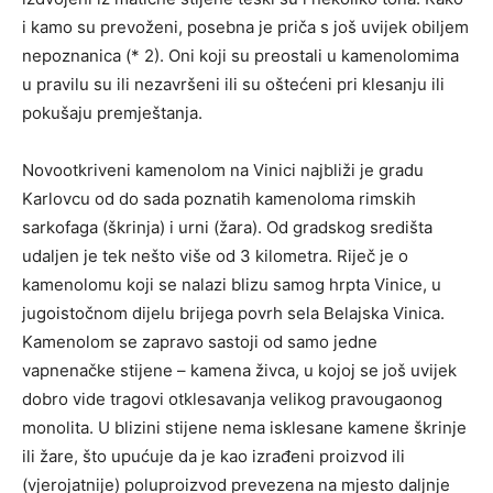
i kamo su prevoženi, posebna je priča s još uvijek obiljem
nepoznanica (* 2). Oni koji su preostali u kamenolomima
u pravilu su ili nezavršeni ili su oštećeni pri klesanju ili
pokušaju premještanja.
Novootkriveni kamenolom na Vinici najbliži je gradu
Karlovcu od do sada poznatih kamenoloma rimskih
sarkofaga (škrinja) i urni (žara). Od gradskog središta
udaljen je tek nešto više od 3 kilometra. Riječ je o
kamenolomu koji se nalazi blizu samog hrpta Vinice, u
jugoistočnom dijelu brijega povrh sela Belajska Vinica.
Kamenolom se zapravo sastoji od samo jedne
vapnenačke stijene – kamena živca, u kojoj se još uvijek
dobro vide tragovi otklesavanja velikog pravougaonog
monolita. U blizini stijene nema isklesane kamene škrinje
ili žare, što upućuje da je kao izrađeni proizvod ili
(vjerojatnije) poluproizvod prevezena na mjesto daljnje