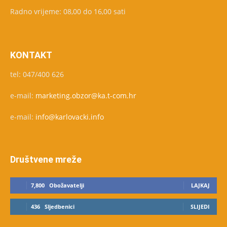
Radno vrijeme: 08,00 do 16,00 sati
KONTAKT
tel: 047/400 626
e-mail:
marketing.obzor@ka.t-com.hr
e-mail:
info@karlovacki.info
Društvene mreže
7,800
Obožavatelji
LAJKAJ
436
Sljedbenici
SLIJEDI