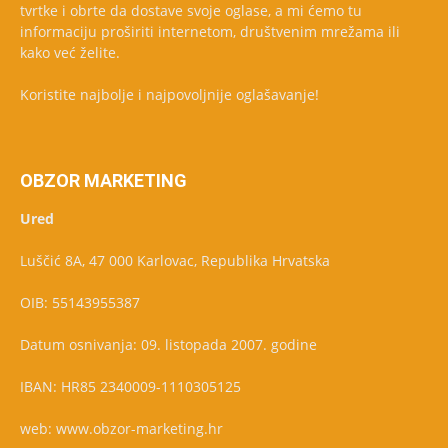
tvrtke i obrte da dostave svoje oglase, a mi ćemo tu
informaciju proširiti internetom, društvenim mrežama ili
kako već želite.
Koristite najbolje i najpovoljnije oglašavanje!
OBZOR MARKETING
Ured
Luščić 8A, 47 000 Karlovac, Republika Hrvatska
OIB: 55143955387
Datum osnivanja: 09. listopada 2007. godine
IBAN: HR85 2340009-1110305125
web: www.obzor-marketing.hr