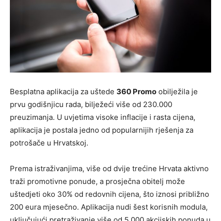
Besplatna aplikacija za uštede
360 Promo
obilježila je
prvu godišnjicu rada, bilježeći više od 230.000
preuzimanja. U uvjetima visoke inflacije i rasta cijena,
aplikacija je postala jedno od popularnijih rješenja za
potrošače u Hrvatskoj.
Prema istraživanjima, više od dvije trećine Hrvata aktivno
traži promotivne ponude, a prosječna obitelj može
uštedjeti oko 30% od redovnih cijena, što iznosi približno
200 eura mjesečno. Aplikacija nudi šest korisnih modula,
uključujući pretraživanje više od 5.000 akcijskih ponuda u