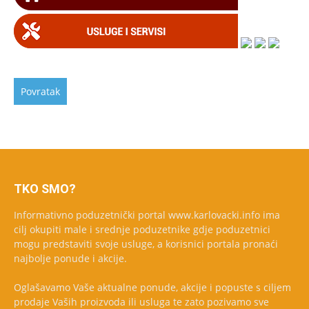
TKO SMO?
Informativno poduzetnički portal www.karlovacki.info ima
cilj okupiti male i srednje poduzetnike gdje poduzetnici
mogu predstaviti svoje usluge, a korisnici portala pronaći
najbolje ponude i akcije.
Oglašavamo Vaše aktualne ponude, akcije i popuste s ciljem
prodaje Vaših proizvoda ili usluga te zato pozivamo sve