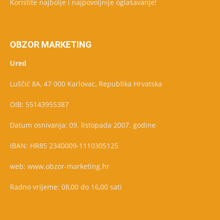
Koristite najbolje i najpovoljnije oglašavanje!
OBZOR MARKETING
Ured
Luščić 8A, 47 000 Karlovac, Republika Hrvatska
OIB: 55143955387
Datum osnivanja: 09. listopada 2007. godine
IBAN: HR85 2340009-1110305125
web: www.obzor-marketing.hr
Radno vrijeme: 08,00 do 16,00 sati