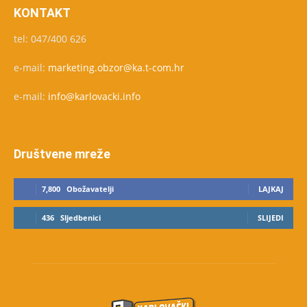
KONTAKT
tel: 047/400 626
e-mail:
marketing.obzor@ka.t-com.hr
e-mail:
info@karlovacki.info
Društvene mreže
7,800
Obožavatelji
LAJKAJ
436
Sljedbenici
SLIJEDI