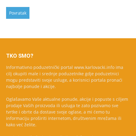
TKO SMO?
Informativno poduzetnički portal www.karlovacki.info ima
cilj okupiti male i srednje poduzetnike gdje poduzetnici
mogu predstaviti svoje usluge, a korisnici portala pronaći
najbolje ponude i akcije.
Oglašavamo Vaše aktualne ponude, akcije i popuste s ciljem
prodaje Vaših proizvoda ili usluga te zato pozivamo sve
tvrtke i obrte da dostave svoje oglase, a mi ćemo tu
informaciju proširiti internetom, društvenim mrežama ili
kako već želite.