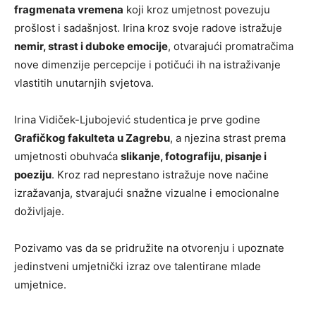
fragmenata vremena
koji kroz umjetnost povezuju
prošlost i sadašnjost. Irina kroz svoje radove istražuje
nemir, strast i duboke emocije
, otvarajući promatračima
nove dimenzije percepcije i potičući ih na istraživanje
vlastitih unutarnjih svjetova.
Irina Vidiček-Ljubojević studentica je prve godine
Grafičkog fakulteta u Zagrebu
, a njezina strast prema
umjetnosti obuhvaća
slikanje, fotografiju, pisanje i
poeziju
. Kroz rad neprestano istražuje nove načine
izražavanja, stvarajući snažne vizualne i emocionalne
doživljaje.
Pozivamo vas da se pridružite na otvorenju i upoznate
jedinstveni umjetnički izraz ove talentirane mlade
umjetnice.