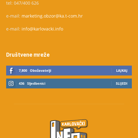
tel: 047/400 626
e-mail:
marketing.obzor@ka.t-com.hr
e-mail:
info@karlovacki.info
Društvene mreže
7,800
Obožavatelji
LAJKAJ
436
Sljedbenici
SLIJEDI