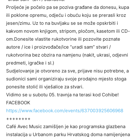
Proljeće je počelo pa se poziva građane da donesu, kupa
ili poklone opremu, odjeću i obuću koju se prerasli kroz
jesen/zimu. Uz to na buvljaku se se može opskrbiti i
kakvom novom knjigom, stripom, pločom, kasetom ili CD-
om.Donesite vlastite rukotvorine ili pozovite poznate
autore / ice i proizvođače/ice “uradi sam” stvari /
rukotvorina bez obzira na namjenu (nakit, ukrasi, odjevni
predmeti, igračke i sl.)
Sudjelovanje je otvoreno za sve, prijave nisu potrebne, a
sudionici sami organiziraju svoje prodajno mjesto stoga
ponesite stolić ili vješalice za stvari.
Vidimo se u subotu 05. travnja na terasi kod Cohibe!
FACEBOOK
https://www.facebook.com/events/637003925606968
++++++++
Café Avec Music zamišljen je kao programska glazbena
instalacija u Urbanom parku Hrvatskog doma namijenjena