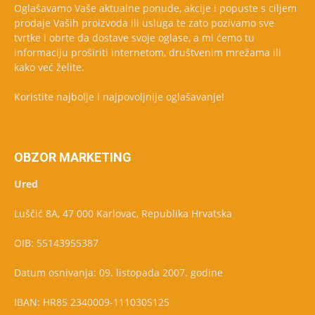
Oglašavamo Vaše aktualne ponude, akcije i popuste s ciljem
prodaje Vaših proizvoda ili usluga te zato pozivamo sve
tvrtke i obrte da dostave svoje oglase, a mi ćemo tu
informaciju proširiti internetom, društvenim mrežama ili
kako već želite.
Koristite najbolje i najpovoljnije oglašavanje!
OBZOR MARKETING
Ured
Luščić 8A, 47 000 Karlovac, Republika Hrvatska
OIB: 55143955387
Datum osnivanja: 09. listopada 2007. godine
IBAN: HR85 2340009-1110305125