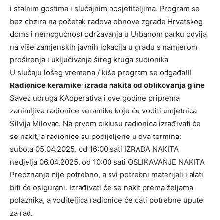
i stalnim gostima i slučajnim posjetiteljima. Program se
bez obzira na početak radova obnove zgrade Hrvatskog
doma i nemogućnost održavanja u Urbanom parku odvija
na više zamjenskih javnih lokacija u gradu s namjerom
proširenja i uključivanja šireg kruga sudionika
U slučaju lošeg vremena / kiše program se odgađa!!!
Radionice keramike: izrada nakita od oblikovanja gline
Savez udruga KAoperativa i ove godine priprema
zanimljive radionice keramike koje će voditi umjetnica
Silvija Milovac. Na prvom ciklusu radionica izrađivati će
se nakit, a radionice su podijeljene u dva termina:
subota 05.04.2025. od 16:00 sati IZRADA NAKITA
nedjelja 06.04.2025. od 10:00 sati OSLIKAVANJE NAKITA
Predznanje nije potrebno, a svi potrebni materijali i alati
biti će osigurani. Izrađivati će se nakit prema željama
polaznika, a voditeljica radionice će dati potrebne upute
za rad.