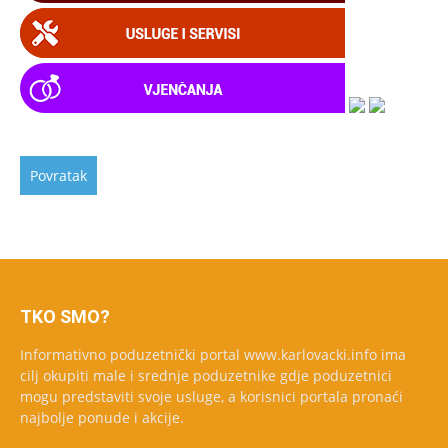
TKO SMO?
Informativno poduzetnički portal www.karlovacki.info ima
cilj okupiti male i srednje poduzetnike gdje poduzetnici
mogu predstaviti svoje usluge, a korisnici portala pronaći
najbolje ponude i akcije.