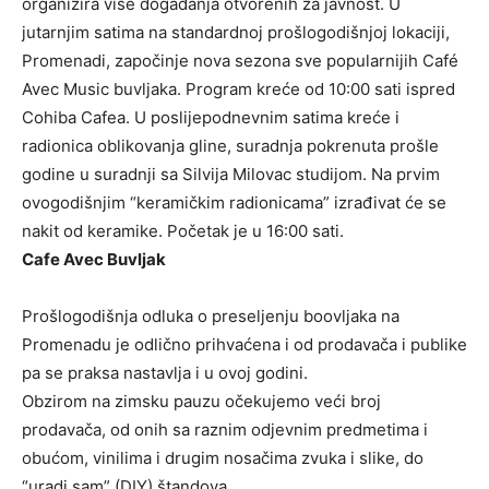
organizira više događanja otvorenih za javnost. U
jutarnjim satima na standardnoj prošlogodišnjoj lokaciji,
Promenadi, započinje nova sezona sve popularnijih Café
Avec Music buvljaka. Program kreće od 10:00 sati ispred
Cohiba Cafea. U poslijepodnevnim satima kreće i
radionica oblikovanja gline, suradnja pokrenuta prošle
godine u suradnji sa Silvija Milovac studijom. Na prvim
ovogodišnjim “keramičkim radionicama” izrađivat će se
nakit od keramike. Početak je u 16:00 sati.
Cafe Avec Buvljak
Prošlogodišnja odluka o preseljenju boovljaka na
Promenadu je odlično prihvaćena i od prodavača i publike
pa se praksa nastavlja i u ovoj godini.
Obzirom na zimsku pauzu očekujemo veći broj
prodavača, od onih sa raznim odjevnim predmetima i
obućom, vinilima i drugim nosačima zvuka i slike, do
“uradi sam” (DIY) štandova.