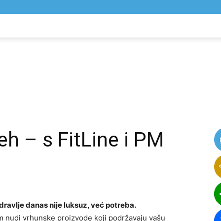
NIK
VIJESTI
jeh – s FitLine i PM
dravlje danas nije luksuz, već potreba.
m nudi vrhunske proizvode koji podržavaju vašu