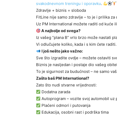
svakodnevnom treningu i oporavku
.
Zdravlje + biznis = sloboda
FitLine nije samo zdravlje – to je i prilika z
Uz PM International možete raditi od kuće il
A najbolje od svega?
Iz vašeg “plana B” vrlo brzo može nastati pl
Vi odlučujete koliko, kada i s kim ćete raditi.
I još nešto jako važno:
Sve što izgradite ovdje – možete ostaviti svo
Biznis je nasljedan i postaje dio vašeg obite
To je sigurnost za budućnost – ne samo vašu
Zašto baš PM International?
Zato što nudi stvarne vrijednosti:
Dodatna zarada
Autoprogram – vozite svoj automobil uz
Plaćeni odmori i putovanja
Edukacija, osobni rast i podrška tima