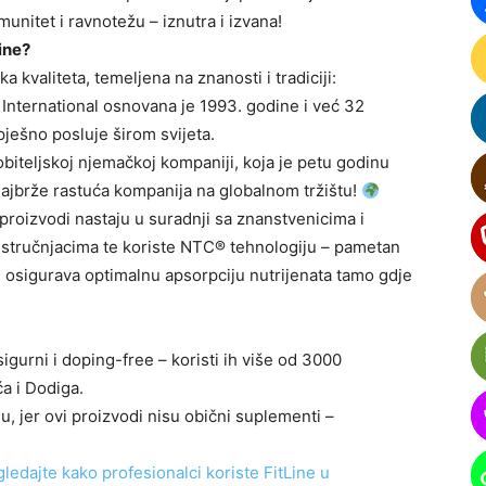
munitet i ravnotežu – iznutra i izvana!
Line?
 kvaliteta, temeljena na znanosti i tradiciji:
International osnovana je 1993. godine i već 32
ješno posluje širom svijeta.
 obiteljskoj njemačkoj kompaniji, koja je petu godinu
jbrže rastuća kompanija na globalnom tržištu!
proizvodi nastaju u suradnji sa znanstvenicima i
stručnjacima te koriste NTC® tehnologiju – pametan
i osigurava optimalnu apsorpciju nutrijenata tamo gdje
igurni i doping-free – koristi ih više od 3000
a i Dodiga.
, jer ovi proizvodi nisu obični suplementi –
gledajte kako profesionalci koriste FitLine u