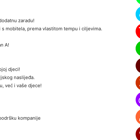
a dodatnu zaradu!
i s mobitela, prema vlastitom tempu i ciljevima.
an A!
joj djeci!
ljskog naslijeđa.
, već i vaše djece!
 podršku kompanije