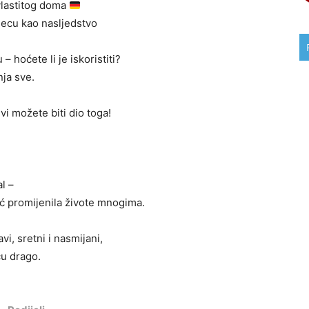
 vlastitog doma
ecu kao nasljedstvo
hoćete li je iskoristiti?
ja sve.
 vi možete biti dio toga!
l –
već promijenila živote mnogima.
vi, sretni i nasmijani,
cu drago.