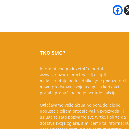
TKO SMO?
Informativno poduzetnički portal
www.karlovacki.info ima cilj okupiti
male i srednje poduzetnike gdje poduzetnici
mogu predstaviti svoje usluge, a korisnici
portala pronaći najbolje ponude i akcije.
Oglašavamo Vaše aktualne ponude, akcije i
popuste s ciljem prodaje Vaših proizvoda ili
usluga te zato pozivamo sve tvrtke i obrte da
dostave svoje oglase, a mi ćemo tu informacij