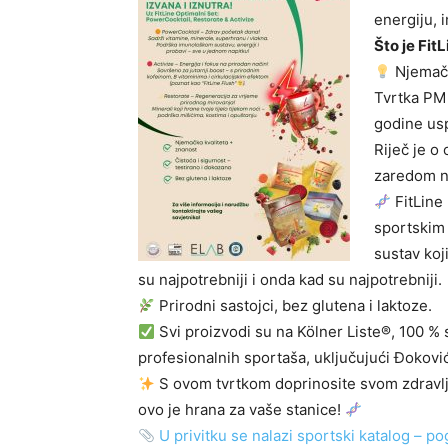
energiju, i
Što je Fit
Njemačka
Tvrtka PM 
godine usp
Riječ je o
zaredom na
FitLine 
sportskim 
sustav koj
su najpotrebniji i onda kad su najpotrebniji.
Prirodni sastojci, bez glutena i laktoze.
Svi proizvodi su na Kölner Liste®, 100 % s
profesionalnih sportaša, uključujući Đoković
S ovom tvrtkom doprinosite svom zdravlju
ovo je hrana za vaše stanice!
U privitku se nalazi sportski katalog – po