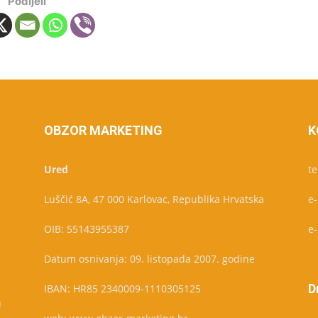
Podijeli
OBZOR MARKETING
K
Ured
te
Luščić 8A, 47 000 Karlovac, Republika Hrvatska
e
OIB: 55143955387
e
Datum osnivanja: 09. listopada 2007. godine
D
IBAN: HR85 2340009-1110305125
u