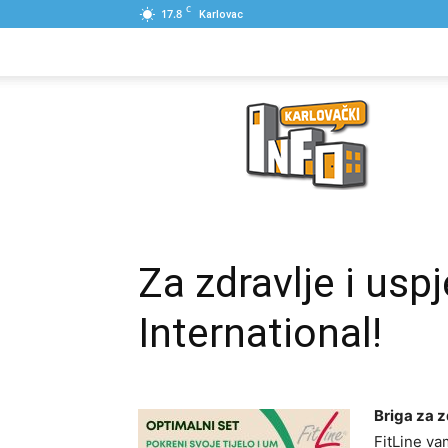
C
17.8
Karlovac
NASLOVNA
PONUDE
POSLOVNI IME
Karlovački
Info
Za zdravlje i usp
International!
Briga za z
FitLine va