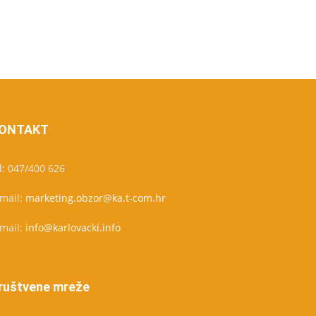
ONTAKT
l: 047/400 626
-mail:
marketing.obzor@ka.t-com.hr
-mail:
info@karlovacki.info
ruštvene mreže