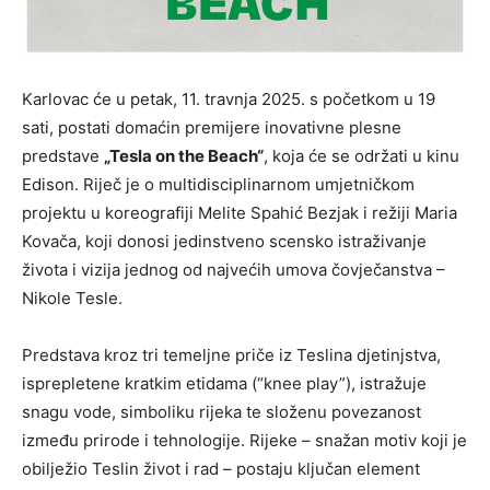
Karlovac će u petak, 11. travnja 2025. s početkom u 19
sati, postati domaćin premijere inovativne plesne
predstave
„Tesla on the Beach“
, koja će se održati u kinu
Edison. Riječ je o multidisciplinarnom umjetničkom
projektu u koreografiji Melite Spahić Bezjak i režiji Maria
Kovača, koji donosi jedinstveno scensko istraživanje
života i vizija jednog od najvećih umova čovječanstva –
Nikole Tesle.
Predstava kroz tri temeljne priče iz Teslina djetinjstva,
isprepletene kratkim etidama (“knee play”), istražuje
snagu vode, simboliku rijeka te složenu povezanost
između prirode i tehnologije. Rijeke – snažan motiv koji je
obilježio Teslin život i rad – postaju ključan element