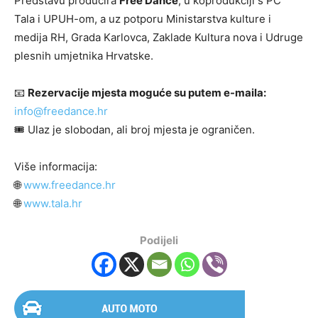
Predstavu producira
Free Dance
, u koprodukciji s PC
Tala i UPUH-om, a uz potporu Ministarstva kulture i
medija RH, Grada Karlovca, Zaklade Kultura nova i Udruge
plesnih umjetnika Hrvatske.
📧
Rezervacije mjesta moguće su putem e-maila:
info@freedance.hr
🎟️ Ulaz je slobodan, ali broj mjesta je ograničen.
Više informacija:
🌐
www.freedance.hr
🌐
www.tala.hr
Podijeli