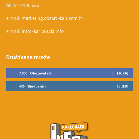
tel: 047/400 626
e-mail:
marketing.obzor@ka.t-com.hr
e-mail:
info@karlovacki.info
Društvene mreže
7,800
Obožavatelji
LAJKAJ
436
Sljedbenici
SLIJEDI