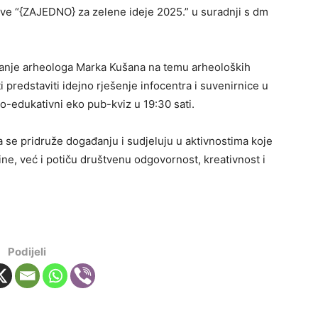
ative “{ZAJEDNO} za zelene ideje 2025.” u suradnji s dm
vanje arheologa Marka Kušana na temu arheoloških
ti predstaviti idejno rješenje infocentra i suvenirnice u
no-edukativni eko pub-kviz u 19:30 sati.
a se pridruže događanju i sudjeluju u aktivnostima koje
e, već i potiču društvenu odgovornost, kreativnost i
Podijeli