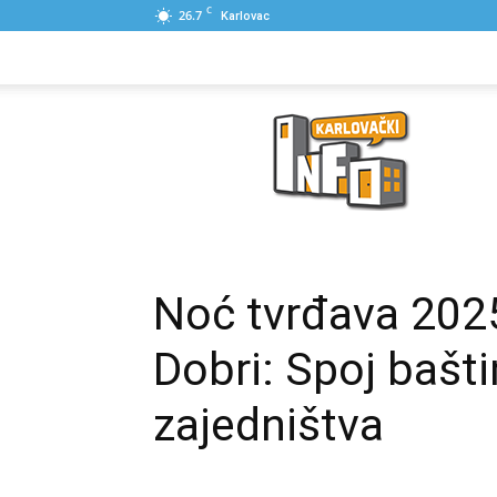
C
26.7
Karlovac
NASLOVNA
PONUDE
POSLOVNI IME
Karlovački
Info
Noć tvrđava 2025
Dobri: Spoj baštin
zajedništva