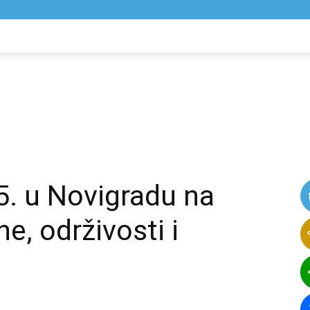
NIK
VIJESTI
. u Novigradu na
e, održivosti i