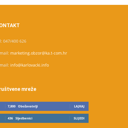
ONTAKT
l: 047/400 626
-mail:
marketing.obzor@ka.t-com.hr
-mail:
info@karlovacki.info
ruštvene mreže
7,800
Obožavatelji
LAJKAJ
436
Sljedbenici
SLIJEDI