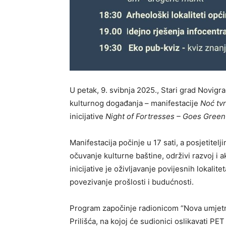
U petak, 9. svibnja 2025., Stari grad Novig
kulturnog događanja – manifestacije
Noć tv
inicijative
Night of Fortresses – Goes Green
Manifestacija počinje u 17 sati, a posjetite
očuvanje kulturne baštine, održivi razvoj i a
inicijative je oživljavanje povijesnih lokalit
povezivanje prošlosti i budućnosti.
Program započinje radionicom “Nova umjetnos
Prilišća, na kojoj će sudionici oslikavati PE