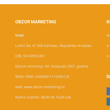
OBZOR MARKETING
K
Ured
te
Luščić 8A, 47 000 Karlovac, Republika Hrvatska
e
OIB: 55143955387
e
Datum osnivanja: 09. listopada 2007. godine
D
IBAN: HR85 2340009-1110305125
u
web: www.obzor-marketing.hr
Radno vrijeme: 08,00 do 16,00 sati