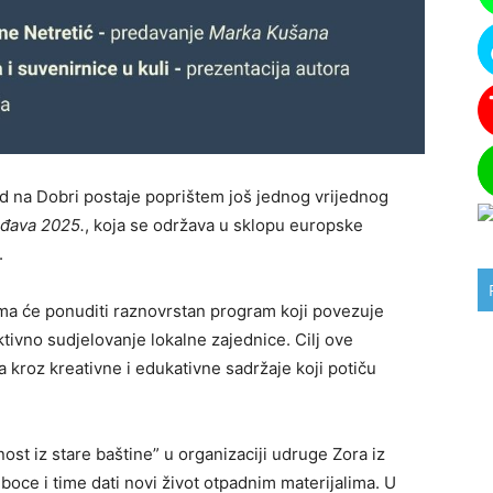
rad na Dobri postaje poprištem još jednog vrijednog
rđava 2025.
, koja se održava u sklopu europske
.
ljima će ponuditi raznovrstan program koji povezuje
ktivno sudjelovanje lokalne zajednice. Cilj ove
eta kroz kreativne i edukativne sadržaje koji potiču
t iz stare baštine” u organizaciji udruge Zora iz
T boce i time dati novi život otpadnim materijalima. U