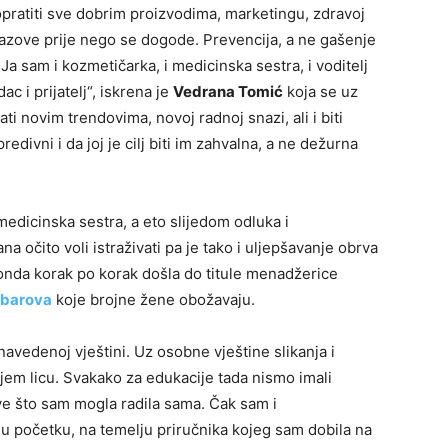
 popratiti sve dobrim proizvodima, marketingu, zdravoj
zazove prije nego se dogode. Prevencija, a ne gašenje
. Ja sam i kozmetičarka, i medicinska sestra, i voditelj
ac i prijatelj“, iskrena je
Vedrana Tomić
koja se uz
i novim trendovima, novoj radnoj snazi, ali i biti
edivni i da joj je cilj biti im zahvalna, a ne dežurna
medicinska sestra, a eto slijedom odluka i
 očito voli istraživati pa je tako i uljepšavanje obrva
onda korak po korak došla do titule menadžerice
 barova
koje brojne žene obožavaju.
avedenoj vještini. Uz osobne vještine slikanja i
kojem licu. Svakako za edukacije tada nismo imali
sve što sam mogla radila sama. Čak sam i
u početku, na temelju priručnika kojeg sam dobila na