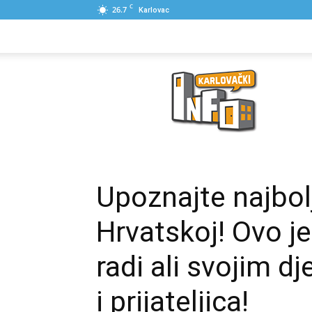
C
26.7
Karlovac
NASLOVNA
PONUDE
POSLOVNI IME
Karlovački
Info
Upoznajte najbo
Hrvatskoj! Ovo j
radi ali svojim dj
i prijateljica!