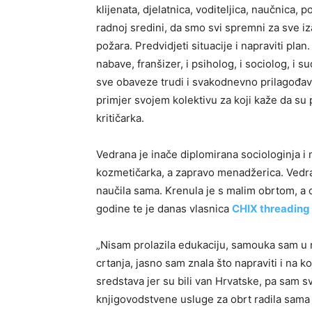
klijenata, djelatnica, voditeljica, naučnica,
radnoj sredini, da smo svi spremni za sve i
požara. Predvidjeti situacije i napraviti plan
nabave, franšizer, i psiholog, i sociolog, i sud
sve obaveze trudi i svakodnevno prilagođavat
primjer svojem kolektivu za koji kaže da su pr
kritičarka.
Vedrana je inače diplomirana sociologinja i 
kozmetičarka, a zapravo menadžerica. Vedrana
naučila sama. Krenula je s malim obrtom, a 
godine te je danas vlasnica
CHIX threading
„Nisam prolazila edukaciju, samouka sam u n
crtanja, jasno sam znala što napraviti i na 
sredstava jer su bili van Hrvatske, pa sam 
knjigovodstvene usluge za obrt radila sama 