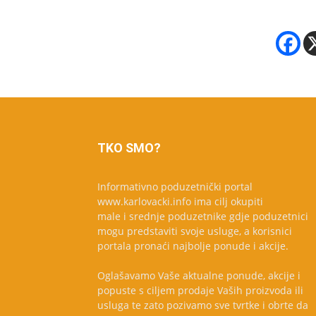
TKO SMO?
Informativno poduzetnički portal
www.karlovacki.info ima cilj okupiti
male i srednje poduzetnike gdje poduzetnici
mogu predstaviti svoje usluge, a korisnici
portala pronaći najbolje ponude i akcije.
Oglašavamo Vaše aktualne ponude, akcije i
popuste s ciljem prodaje Vaših proizvoda ili
usluga te zato pozivamo sve tvrtke i obrte da