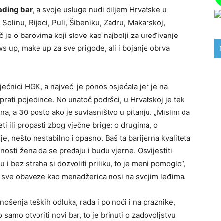
ading bar
, a svoje usluge nudi diljem Hrvatske u
Solinu, Rijeci, Puli, Šibeniku, Zadru, Makarskoj,
č je o barovima koji slove kao najbolji za uređivanje
ows up, make up za sve prigode, ali i bojanje obrva
ećnici HGK, a najveći je ponos osjećala jer je na
i prati pojedince. No unatoč podršci, u Hrvatskoj je tek
na, a 30 posto ako je suvlasništvo u pitanju. „Mislim da
i ili propasti zbog vječne brige: o drugima, o
e, nešto nestabilno i opasno. Baš ta barijerna kvaliteta
osti žena da se predaju i budu vjerne. Osvijestiti
 i bez straha si dozvoliti priliku, to je meni pomoglo“,
je sve obaveze kao menadžerica nosi na svojim leđima.
nošenja teških odluka, rada i po noći i na praznike,
 samo otvoriti novi bar, to je brinuti o zadovoljstvu