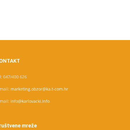
ONTAKT
l: 047/400 626
-mail:
marketing.obzor@ka.t-com.hr
-mail:
info@karlovacki.info
ruštvene mreže