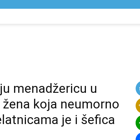
NIK
VIJESTI
lju menadžericu u
e žena koja neumorno
elatnicama je i šefica