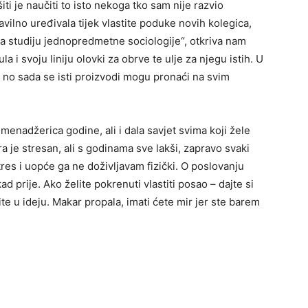
iti je naučiti to isto nekoga tko sam nije razvio
ilno uređivala tijek vlastite poduke novih kolegica,
 na studiju jednopredmetne sociologije“, otkriva nam
 i svoju liniju olovki za obrve te ulje za njegu istih. U
 no sada se isti proizvodi mogu pronaći na svim
i menadžerica godine, ali i dala savjet svima koji žele
 je stresan, ali s godinama sve lakši, zapravo svaki
res i uopće ga ne doživljavam fizički. O poslovanju
d prije. Ako želite pokrenuti vlastiti posao – dajte si
e u ideju. Makar propala, imati ćete mir jer ste barem