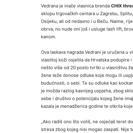
Vedrana je inače vlasnica brenda
CHIX thre
sklopu trgovačkih centara u Zagrebu, Splitu, 
Osijeku, ali od nedavno i u Beču. Naime, rije
obrva, no nude oni još i usluge lash lift, br
kanom.
Ova laskava nagrada Vedrani je uručena u vij
vlastitoj koži osjetila da Hrvatska podupire 
nešto više od 20 posto tvrtki u vlasništvu že
žene teže donose odluke koje mogu ili uspjet
budućnosti, o sebi. Te su odluke kao kockanj
je možda razlog kasnijeg uspjeha, zbog sklon
sebe i društvo o potencijalu kojeg žene imaju
kazala je menadžerica godine te otkrila ko
„Ako radiš ono što voliš, ne osjećaš teret do
stresa zbog kojeg nisi mogao zaspati. Nije to