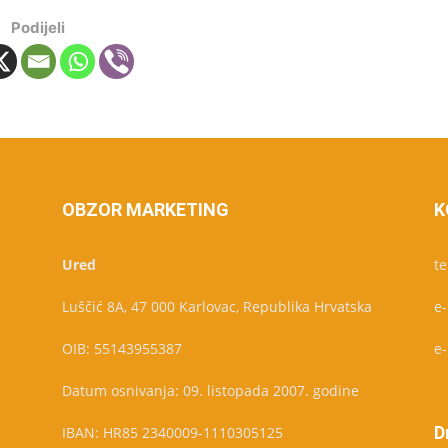
Podijeli
OBZOR MARKETING
K
Ured
te
Luščić 8A, 47 000 Karlovac, Republika Hrvatska
e
OIB: 55143955387
e
Datum osnivanja: 09. listopada 2007. godine
D
IBAN: HR85 2340009-1110305125