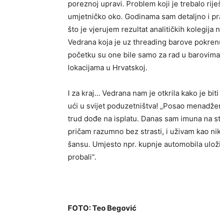
poreznoj upravi. Problem koji je trebalo riješ
umjetničko oko. Godinama sam detaljno i prav
što je vjerujem rezultat analitičkih kolegija
Vedrana koja je uz threading barove pokrenula
početku su one bile samo za rad u barovima
lokacijama u Hrvatskoj.
I za kraj… Vedrana nam je otkrila kako je bit
ući u svijet poduzetništva! „Posao menadžera
trud dođe na isplatu. Danas sam imuna na st
pričam razumno bez strasti, i uživam kao nika
šansu. Umjesto npr. kupnje automobila uložit
probali“.
FOTO: Teo Begović