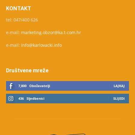
KONTAKT
tel: 047/400 626
e-mail:
marketing.obzor@ka.t-com.hr
e-mail:
info@karlovacki.info
Društvene mreže
7,800
Obožavatelji
LAJKAJ
436
Sljedbenici
SLIJEDI