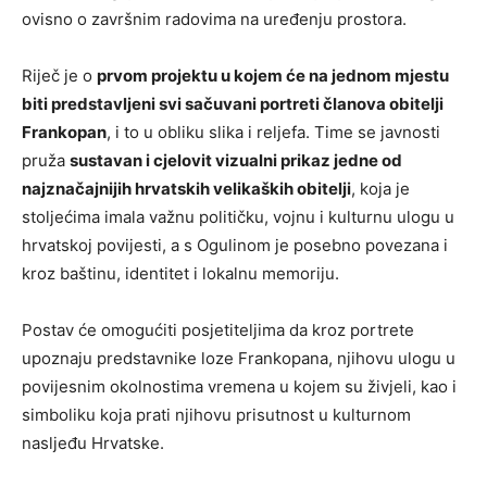
ovisno o završnim radovima na uređenju prostora.
Riječ je o
prvom projektu u kojem će na jednom mjestu
biti predstavljeni svi sačuvani portreti članova obitelji
Frankopan
, i to u obliku slika i reljefa. Time se javnosti
pruža
sustavan i cjelovit vizualni prikaz jedne od
najznačajnijih hrvatskih velikaških obitelji
, koja je
stoljećima imala važnu političku, vojnu i kulturnu ulogu u
hrvatskoj povijesti, a s Ogulinom je posebno povezana i
kroz baštinu, identitet i lokalnu memoriju.
Postav će omogućiti posjetiteljima da kroz portrete
upoznaju predstavnike loze Frankopana, njihovu ulogu u
povijesnim okolnostima vremena u kojem su živjeli, kao i
simboliku koja prati njihovu prisutnost u kulturnom
nasljeđu Hrvatske.