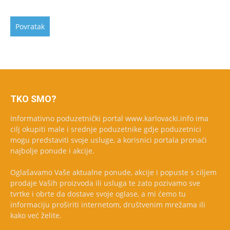
TKO SMO?
Informativno poduzetnički portal www.karlovacki.info ima
cilj okupiti male i srednje poduzetnike gdje poduzetnici
mogu predstaviti svoje usluge, a korisnici portala pronaći
najbolje ponude i akcije.
Oglašavamo Vaše aktualne ponude, akcije i popuste s ciljem
prodaje Vaših proizvoda ili usluga te zato pozivamo sve
tvrtke i obrte da dostave svoje oglase, a mi ćemo tu
informaciju proširiti internetom, društvenim mrežama ili
kako već želite.