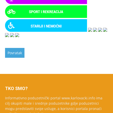
TKO SMO?
Informativno poduzetnički portal www.karlovacki.info ima
cilj okupiti male i srednje poduzetnike gdje poduzetnici
mogu predstaviti svoje usluge, a korisnici portala pronaći