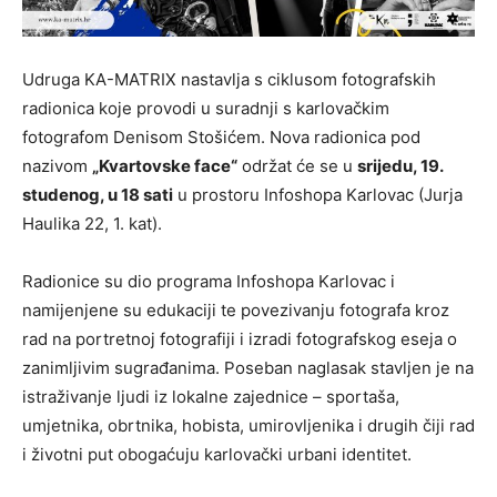
Udruga KA-MATRIX nastavlja s ciklusom fotografskih
radionica koje provodi u suradnji s karlovačkim
fotografom Denisom Stošićem. Nova radionica pod
nazivom
„Kvartovske face“
održat će se u
srijedu, 19.
studenog, u 18 sati
u prostoru Infoshopa Karlovac (Jurja
Haulika 22, 1. kat).
Radionice su dio programa Infoshopa Karlovac i
namijenjene su edukaciji te povezivanju fotografa kroz
rad na portretnoj fotografiji i izradi fotografskog eseja o
zanimljivim sugrađanima. Poseban naglasak stavljen je na
istraživanje ljudi iz lokalne zajednice – sportaša,
umjetnika, obrtnika, hobista, umirovljenika i drugih čiji rad
i životni put obogaćuju karlovački urbani identitet.