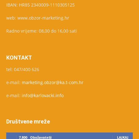
IBAN: HR85 2340009-1110305125
web: www.obzor-marketing.hr
Radno vrijeme: 08,00 do 16,00 sati
KONTAKT
tel: 047/400 626
e-mail:
marketing.obzor@ka.t-com.hr
e-mail:
info@karlovacki.info
Društvene mreže
7,800
Obožavatelji
LAJKAJ