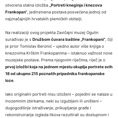
otvorena stalna izložba
„Portreti kneginja i knezova
Frankopan“
, jedinstvena postava posvećena jednoj od
najznačajnijih hrvatskih plemićkih obitelji.
Na realizaciji ovog projekta Zavičajni muzej Ogulin
surađivao je s
Družbom čuvara baštine „Frankopani“
, čiji
je prior Tomislav Beronić – ujedno autor više knjiga o
knezovima Krčkim Frankopanima – istaknuo važnost nove
muzejske postave. Prema njegovim riječima, riječ je o
prvoj izložbi koja na jednom mjestu okuplja portrete svih
18 od ukupno 215 poznatih pripadnika frankopanske
loze
.
Iako originalni portreti nisu izloženi – pojedini se nalaze u
inozemnim zbirkama, neki su izgubljeni ili uništeni –
dugogodišnje istraživanje, prikupljanje građe i
rekonstruiranje izgleda likova rezultirali su dostupnom i