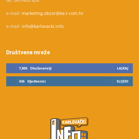
tel: 047/400 626
e-mail:
marketing.obzor@ka.t-com.hr
e-mail:
info@karlovacki.info
Društvene mreže
7,800
Obožavatelji
LAJKAJ
436
Sljedbenici
SLIJEDI