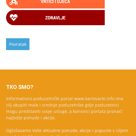
TKO SMO?
Informativno poduzetnički portal www.karlovacki.info ima
cilj okupiti male i srednje poduzetnike gdje poduzetnici
mogu predstaviti svoje usluge, a korisnici portala pronaći
najbolje ponude i akcije.
Oglašavamo Vaše aktualne ponude, akcije i popuste s ciljem