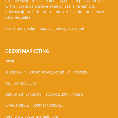
prodaje Vaših proizvoda ili usluga te zato pozivamo sve
tvrtke i obrte da dostave svoje oglase, a mi ćemo tu
informaciju proširiti internetom, društvenim mrežama ili
kako već želite.
Koristite najbolje i najpovoljnije oglašavanje!
OBZOR MARKETING
Ured
Luščić 8A, 47 000 Karlovac, Republika Hrvatska
OIB: 55143955387
Datum osnivanja: 09. listopada 2007. godine
IBAN: HR85 2340009-1110305125
web: www.obzor-marketing.hr