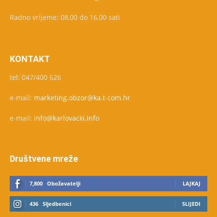
Radno vrijeme: 08,00 do 16,00 sati
KONTAKT
tel: 047/400 626
e-mail:
marketing.obzor@ka.t-com.hr
e-mail:
info@karlovacki.info
Društvene mreže
7,800
Obožavatelji
LAJKAJ
436
Sljedbenici
SLIJEDI