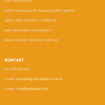
OIB: 55143955387
Datum osnivanja: 09. listopada 2007. godine
IBAN: HR85 2340009-1110305125
web: www.obzor-marketing.hr
Radno vrijeme: 08,00 do 16,00 sati
KONTAKT
tel: 047/400 626
e-mail:
marketing.obzor@ka.t-com.hr
e-mail:
info@karlovacki.info