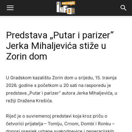
Predstava „Putar i parizer“
Jerka Mihaljevića stiže u
Zorin dom
U
Gradskom kazalištu Zorin dom
u srijedu, 15. travnja
2026. godine s početkom u 20 sati na rasporedu je
predstava „Putar i parizer“ autora
Jerka Mihaljevića
, u
režiji
Dražena Krešića
.
Riječ je o suvremenoj predstavi koja kroz priču o
četvorici prijatelja – Tomiju, Crnom, Dombi i Ronku –
donosi presjek urbane svakodnevice i generacijskih