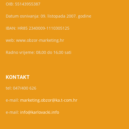
OIB: 55143955387
Datum osnivanja: 09. listopada 2007. godine
IBAN: HR85 2340009-1110305125
web: www.obzor-marketing.hr
Radno vrijeme: 08,00 do 16,00 sati
KONTAKT
tel: 047/400 626
e-mail:
marketing.obzor@ka.t-com.hr
e-mail:
info@karlovacki.info