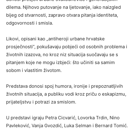
dilema. Njihovo putovanje na ljetovanje, iako naizgled
bijeg od stvarnosti, zapravo otvara pitanja identiteta,
odgovornosti i smisla.
Likovi, opisani kao „antiheroji urbane hrvatske
prosječnosti“, pokušavaju pobjeći od osobnih problema i
životnih izazova, no kroz niz situacija suočavaju se s
pitanjem koje ne mogu izbjeći: što učiniti sa samim
sobom i vlastitim životom.
Predstava donosi spoj humora, ironije i prepoznatljivih
životnih situacija, a publiku vodi kroz priču o eskapizmu,
prijateljstvu i potrazi za smislom.
U predstavi igraju
Petra Cicvarić
,
Lovorka Trdin
,
Nino
Pavleković
,
Vanja Gvozdić
,
Luka Selman
i
Bernard Tomić
.