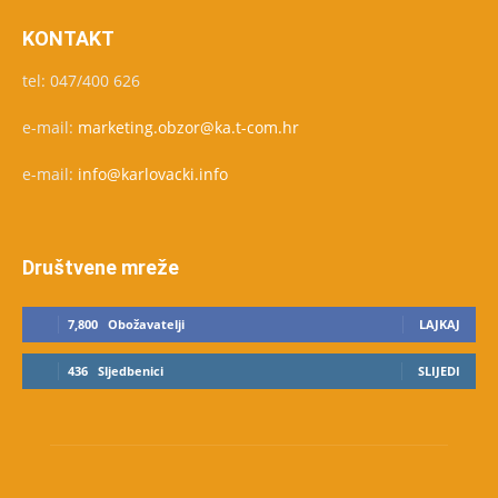
KONTAKT
tel: 047/400 626
e-mail:
marketing.obzor@ka.t-com.hr
e-mail:
info@karlovacki.info
Društvene mreže
7,800
Obožavatelji
LAJKAJ
436
Sljedbenici
SLIJEDI