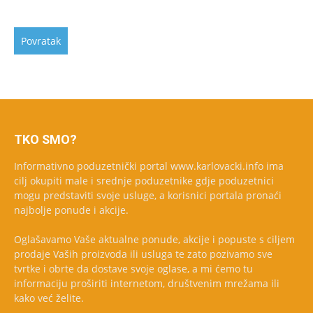
TKO SMO?
Informativno poduzetnički portal www.karlovacki.info ima
cilj okupiti male i srednje poduzetnike gdje poduzetnici
mogu predstaviti svoje usluge, a korisnici portala pronaći
najbolje ponude i akcije.
Oglašavamo Vaše aktualne ponude, akcije i popuste s ciljem
prodaje Vaših proizvoda ili usluga te zato pozivamo sve
tvrtke i obrte da dostave svoje oglase, a mi ćemo tu
informaciju proširiti internetom, društvenim mrežama ili
kako već želite.