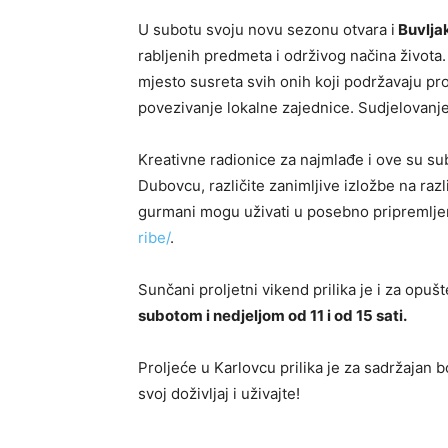
U subotu svoju novu sezonu otvara i
Buvlja
rabljenih predmeta i održivog načina života. 
mjesto susreta svih onih koji podržavaju pr
povezivanje lokalne zajednice. Sudjelovanje
Kreativne radionice za najmlađe i ove su su
Dubovcu, različite zanimljive izložbe na razl
gurmani mogu uživati u posebno pripremlj
ribe/
.
Sunčani proljetni vikend prilika je i za op
subotom i nedjeljom od 11 i od 15 sati.
Proljeće u Karlovcu prilika je za sadržajan
svoj doživljaj i uživajte!