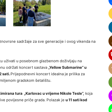
znovrsne sadržaje za sve generacije i ovog vikenda na
liku uživati u posebnom glazbenom doživljaju na
onu održati koncert sastava
„Yellow Submarine“ u
 sati.
Prijepodnevni koncert idealna je prilika za
 omiljenom gradskom šetalištu.
imirana tura „Karlovac u vrijeme Nikole Tesle“,
koja
ljive povijesne priče grada. Polazak je
u 11 sati kod