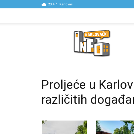
C
23.4
Karlovac
NASLOVNA
PONUDE
POSLOVNI IME
Karlovački
Info
Proljeće u Karlo
različitih događa