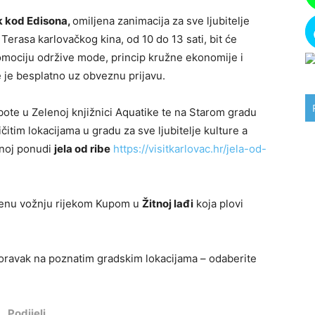
k kod Edisona,
omiljena zanimacija za sve ljubitelje
Terasa karlovačkog kina, od 10 do 13 sati, bit će
omociju održive mode, princip kružne ekonomije i
 je besplatno uz obveznu prijavu.
bote u Zelenoj knjižnici Aquatike te na Starom gradu
ičitim lokacijama u gradu za sve ljubitelje kulture a
enoj ponudi
jela od ribe
https://visitkarlovac.hr/jela-od-
uštenu vožnju rijekom Kupom u
Žitnoj lađi
koja plovi
 boravak na poznatim gradskim lokacijama – odaberite
Podijeli