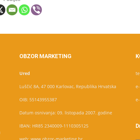
OBZOR MARKETING
K
Ured
te
Luščić 8A, 47 000 Karlovac, Republika Hrvatska
e
OIB: 55143955387
e
Datum osnivanja: 09. listopada 2007. godine
D
IBAN: HR85 2340009-1110305125
u
web: www.obzor-marketing.hr