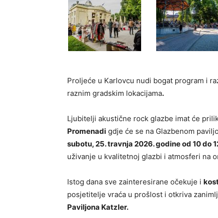
Proljeće u Karlovcu nudi bogat program i ra
raznim gradskim lokacijama
.
Ljubitelji akustične rock glazbe imat će pri
Promenadi
gdje će se na Glazbenom pavilj
subotu, 25. travnja 2026. godine od 10 do 12
uživanje u kvalitetnoj glazbi i atmosferi na
Istog dana sve zainteresirane očekuje i
kost
posjetitelje vraća u prošlost i otkriva zanim
Paviljona Katzler.