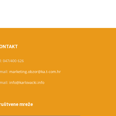
ONTAKT
l: 047/400 626
-mail:
marketing.obzor@ka.t-com.hr
-mail:
info@karlovacki.info
ruštvene mreže