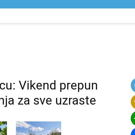
NIK
VIJESTI
vcu: Vikend prepun
nja za sve uzraste