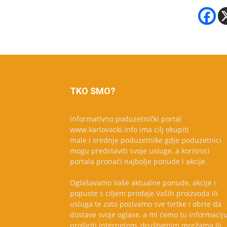
TKO SMO?
Informativno poduzetnički portal
www.karlovacki.info ima cilj okupiti
male i srednje poduzetnike gdje poduzetnici
mogu predstaviti svoje usluge, a korisnici
portala pronaći najbolje ponude i akcije.
Oglašavamo Vaše aktualne ponude, akcije i
popuste s ciljem prodaje Vaših proizvoda ili
usluga te zato pozivamo sve tvrtke i obrte da
dostave svoje oglase, a mi ćemo tu informacij
proširiti internetom, društvenim mrežama ili