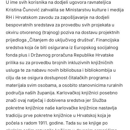
U ime svih korisnika na dodjeli ugovora ravnateljica
Kristina Čunović zahvalila se Ministarstvu kulture i medija
RH i Hrvatskom zavodu za zapošljavanje na dodjeli
bespovratnih sredstava za provedbu svih projekata u
okviru otvorenog (trajnog) poziva na dostavu projektnih
prijedloga „Čitanjem do uključivog društva“. Financijska
sredstva koja će biti osigurana iz Europskog socijalnog
fonda plus i Državnog proračuna Republike Hrvatske
prilika su za provedbu brojnih inkluzivnih knjižničnih
usluga te za nabavu novih bibliobusa i bibliokombija u
cilju da se osigura dostupnost čitalačkih programa i
materijala svim osobama, a osobito stanovnicima ruralnih
područja naših županija. Karlovačkoj knjižnici posebno
znači ovaj natječaj i dobivena sredstva jer Služba
pokretne knjižnice naše karlovačke knjižnice nastavlja
tradiciju prve pokretne knjižnice u Hrvatskoj koja je
počela s radom 1911. godine. Tada su se knjige po