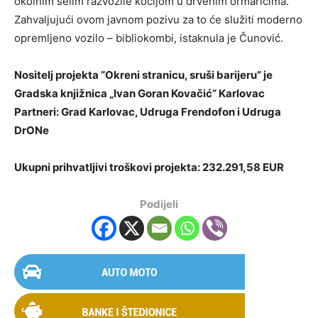
okolnim selim razvozile kočijom u drvenim ormarićima.
Zahvaljujući ovom javnom pozivu za to će služiti moderno
opremljeno vozilo – bibliokombi, istaknula je Čunović.
Nositelj projekta “Okreni stranicu, sruši barijeru” je
Gradska knjižnica „Ivan Goran Kovačić“ Karlovac
Partneri: Grad Karlovac, Udruga Frendofon i Udruga
DrONe
Ukupni prihvatljivi troškovi projekta: 232.291,58 EUR
Podijeli