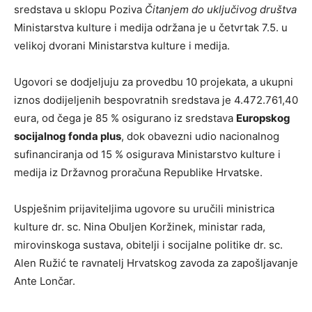
sredstava u sklopu Poziva
Čitanjem do uključivog društva
Ministarstva kulture i medija održana je u četvrtak 7.5. u
velikoj dvorani Ministarstva kulture i medija.
Ugovori se dodjeljuju za provedbu 10 projekata, a ukupni
iznos dodijeljenih bespovratnih sredstava je 4.472.761,40
eura, od čega je 85 % osigurano iz sredstava
Europskog
socijalnog fonda plus
, dok obavezni udio nacionalnog
sufinanciranja od 15 % osigurava Ministarstvo kulture i
medija iz Državnog proračuna Republike Hrvatske.
Uspješnim prijaviteljima ugovore su uručili ministrica
kulture dr. sc. Nina Obuljen Koržinek, ministar rada,
mirovinskoga sustava, obitelji i socijalne politike dr. sc.
Alen Ružić te ravnatelj Hrvatskog zavoda za zapošljavanje
Ante Lončar.