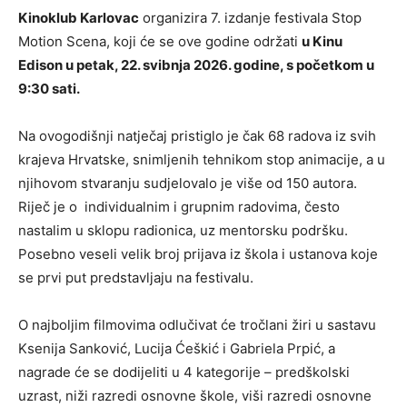
Kinoklub Karlovac
organizira 7. izdanje festivala Stop
Motion Scena, koji će se ove godine održati
u Kinu
Edison u petak, 22. svibnja 2026. godine, s početkom u
9:30 sati.
Na ovogodišnji natječaj pristiglo je čak 68 radova iz svih
krajeva Hrvatske, snimljenih tehnikom stop animacije, a u
njihovom stvaranju sudjelovalo je više od 150 autora.
Riječ je o individualnim i grupnim radovima, često
nastalim u sklopu radionica, uz mentorsku podršku.
Posebno veseli velik broj prijava iz škola i ustanova koje
se prvi put predstavljaju na festivalu.
O najboljim filmovima odlučivat će tročlani žiri u sastavu
Ksenija Sanković, Lucija Ćeškić i Gabriela Prpić, a
nagrade će se dodijeliti u 4 kategorije – predškolski
uzrast, niži razredi osnovne škole, viši razredi osnovne