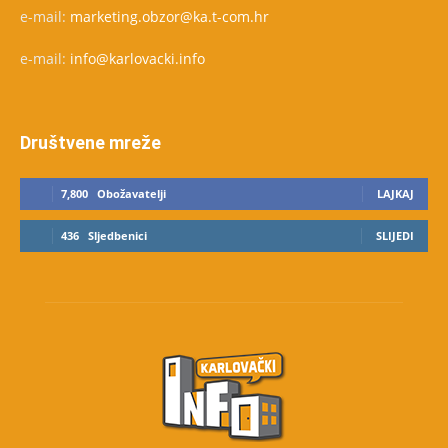
e-mail:
marketing.obzor@ka.t-com.hr
e-mail:
info@karlovacki.info
Društvene mreže
7,800
Obožavatelji
LAJKAJ
436
Sljedbenici
SLIJEDI