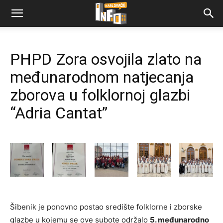
PHPD Zora osvojila zlato na
međunarodnom natjecanja
zborova u folklornoj glazbi
“Adria Cantat”
Šibenik je ponovno postao središte folklorne i zborske
glazbe u kojemu se ove subote održalo
5. međunarodno