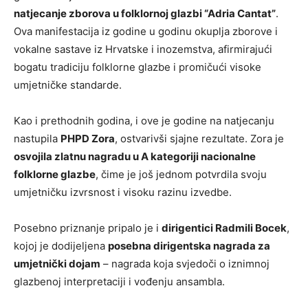
natjecanje zborova u folklornoj glazbi “Adria Cantat”
.
Ova manifestacija iz godine u godinu okuplja zborove i
vokalne sastave iz Hrvatske i inozemstva, afirmirajući
bogatu tradiciju folklorne glazbe i promičući visoke
umjetničke standarde.
Kao i prethodnih godina, i ove je godine na natjecanju
nastupila
PHPD Zora
, ostvarivši sjajne rezultate. Zora je
osvojila zlatnu nagradu u A kategoriji nacionalne
folklorne glazbe
, čime je još jednom potvrdila svoju
umjetničku izvrsnost i visoku razinu izvedbe.
Posebno priznanje pripalo je i
dirigentici Radmili Bocek
,
kojoj je dodijeljena
posebna dirigentska nagrada za
umjetnički dojam
– nagrada koja svjedoči o iznimnoj
glazbenoj interpretaciji i vođenju ansambla.