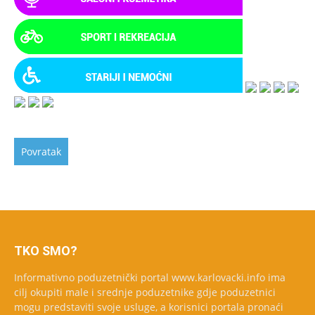
TKO SMO?
Informativno poduzetnički portal www.karlovacki.info ima
cilj okupiti male i srednje poduzetnike gdje poduzetnici
mogu predstaviti svoje usluge, a korisnici portala pronaći