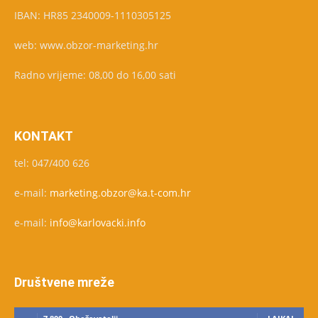
IBAN: HR85 2340009-1110305125
web: www.obzor-marketing.hr
Radno vrijeme: 08,00 do 16,00 sati
KONTAKT
tel: 047/400 626
e-mail:
marketing.obzor@ka.t-com.hr
e-mail:
info@karlovacki.info
Društvene mreže