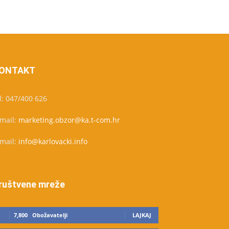
ONTAKT
l: 047/400 626
-mail:
marketing.obzor@ka.t-com.hr
-mail:
info@karlovacki.info
ruštvene mreže
7,800
Obožavatelji
LAJKAJ