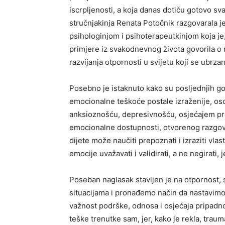
iscrpljenosti, a koja danas dotiču gotovo sv
stručnjakinja Renata Potočnik razgovarala je
psihologinjom i psihoterapeutkinjom koja je
primjere iz svakodnevnog života govorila o 
razvijanja otpornosti u svijetu koji se ubrza
Posebno je istaknuto kako su posljednjih god
emocionalne teškoće postale izraženije, oso
anksioznošću, depresivnošću, osjećajem pra
emocionalne dostupnosti, otvorenog razgovo
dijete može naučiti prepoznati i izraziti vla
emocije uvažavati i validirati, a ne negirati,
Poseban naglasak stavljen je na otpornost,
situacijama i pronađemo način da nastavimo 
važnost podrške, odnosa i osjećaja pripadnost
teške trenutke sam, jer, kako je rekla, traum