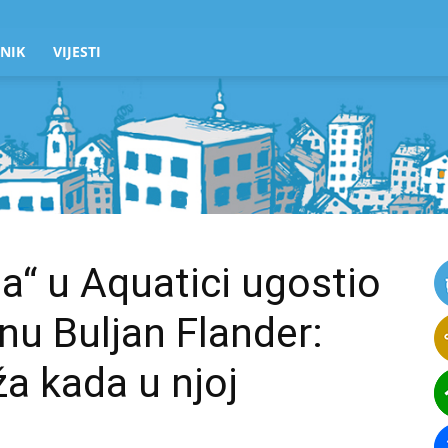
NIK
VIJESTI
“ u Aquatici ugostio
nu Buljan Flander:
ža kada u njoj