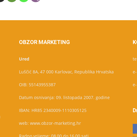
OBZOR MARKETING
K
Ured
te
Luščić 8A, 47 000 Karlovac, Republika Hrvatska
e
OIB: 55143955387
e
Datum osnivanja: 09. listopada 2007. godine
D
IBAN: HR85 2340009-1110305125
u
web: www.obzor-marketing.hr
Radno vrijeme: 08,00 do 16,00 sati