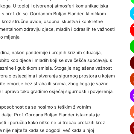
akoga. U toploj i otvorenoj atmosferi komunikacijska
 s prof. dr. sc. Gordanom Buljan Flander, kliničkom
, kroz stručne uvide, osobna iskustva i konkretne
mentalnom zdravlju djece, mladih i odraslih te važnosti
no mijenja.
ina, nakon pandemije i brojnih kriznih situacija,
bito kod djece i mladih koji se sve češće suočavaju s
znine i gubitkom smisla. Stoga je naglašena važnost
ra o osjećajima i stvaranja sigurnog prostora u kojem
stite emocije bez straha ili srama, zbog čega je važno
 jer upravo tako gradimo osjećaj sigurnosti i povjerenja.
 sposobnost da se nosimo s teškim životnim
dalje. Prof. Gordana Buljan Flander istaknula je
i i poručila kako nitko ne bi trebao prolaziti kroz
a nije najteža kada se dogodi, već kada u njoj