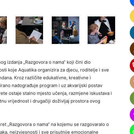
nog izdanja „Razgovora o nama“ koji čini dio
ti koje Aquatika organizira za djecu, roditelje i sve
dana. Kroz različite edukativne, kreativne i
irano nadograđuje program i uz akvarijski postav
rete ostaje stalno mjesto učenja, razmjene iskustava i
nu vrijednost i drugačiji doživljaj prostora ovog
susret „Razgovora o nama“ na kojemu se razgovaralo o
aka, neizvjesnosti i sve prisutnije emocionalne