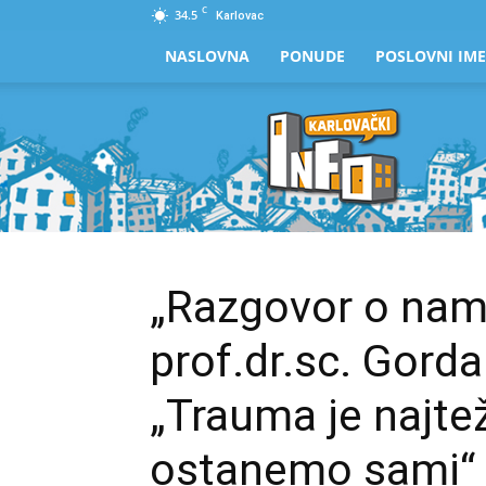
C
34.5
Karlovac
NASLOVNA
PONUDE
POSLOVNI IME
Karlovački
Info
„Razgovor o nama
prof.dr.sc. Gorda
„Trauma je najte
ostanemo sami“