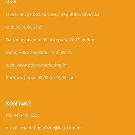
Ured
Luščić 8A, 47 000 Karlovac, Republika Hrvatska
OIB: 55143955387
Datum osnivanja: 09. listopada 2007. godine
IBAN: HR85 2340009-1110305125
web: www.obzor-marketing.hr
Radno vrijeme: 08,00 do 16,00 sati
KONTAKT
tel: 047/400 626
e-mail:
marketing.obzor@ka.t-com.hr