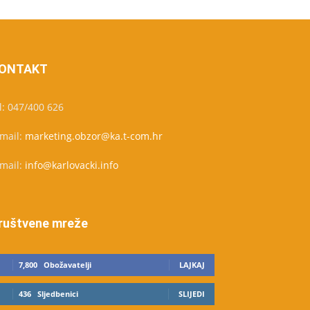
ONTAKT
l: 047/400 626
-mail:
marketing.obzor@ka.t-com.hr
-mail:
info@karlovacki.info
ruštvene mreže
7,800
Obožavatelji
LAJKAJ
436
Sljedbenici
SLIJEDI