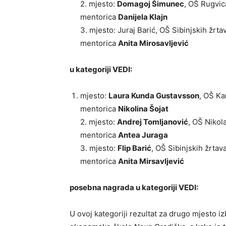
2. mjesto:
Domagoj Šimunec
, OŠ Rugvic
mentorica
Danijela Klajn
3. mjesto: Juraj Barić, OŠ Sibinjskih žrta
mentorica
Anita Mirosavljević
u kategoriji VEDI:
mjesto:
Laura Kunda Gustavsson
, OŠ Ka
mentorica
Nikolina Šojat
2. mjesto:
Andrej Tomljanović
, OŠ Nikola
mentorica
Antea Juraga
3. mjesto:
Flip Barić
, OŠ Sibinjskih žrtava
mentorica
Anita Mirsavljević
posebna nagrada u kategoriji VEDI:
U ovoj kategoriji rezultat za drugo mjesto iz