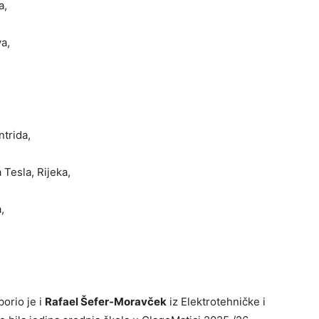
a,
va,
ntrida,
 Tesla, Rijeka,
,
borio je i
Rafael Šefer-Moravček
iz Elektrotehničke i