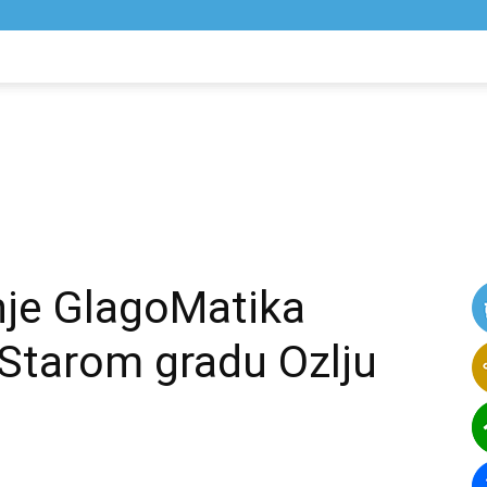
NIK
VIJESTI
nje GlagoMatika
Starom gradu Ozlju