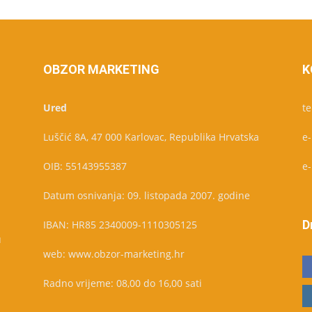
OBZOR MARKETING
K
Ured
te
Luščić 8A, 47 000 Karlovac, Republika Hrvatska
e
OIB: 55143955387
e
Datum osnivanja: 09. listopada 2007. godine
D
IBAN: HR85 2340009-1110305125
u
web: www.obzor-marketing.hr
Radno vrijeme: 08,00 do 16,00 sati