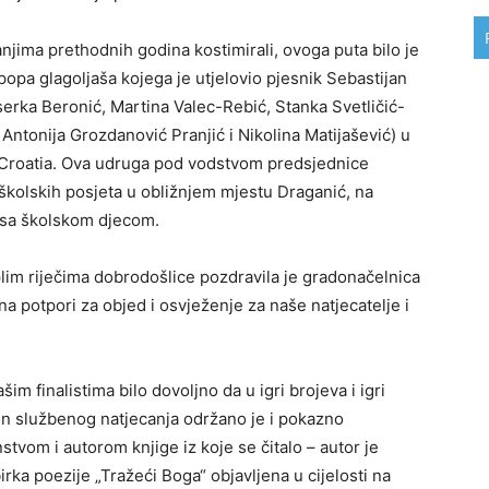
anjima prethodnih godina kostimirali, ovoga puta bilo je
 popa glagoljaša kojega je utjelovio pjesnik Sebastijan
erka Beronić, Martina Valec-Rebić, Stanka Svetličić-
 Antonija Grozdanović Pranjić i Nikolina Matijašević) u
Croatia. Ova udruga pod vodstvom predsjednice
školskih posjeta u obližnjem mjestu Draganić, na
 sa školskom djecom.
plim riječima dobrodošlice pozdravila je gradonačelnica
na potpori za objed i osvježenje za naše natjecatelje i
šim finalistima bilo dovoljno da u igri brojeva i igri
kon službenog natjecanja održano je i pokazno
stvom i autorom knjige iz koje se čitalo – autor je
irka poezije „Tražeći Boga“ objavljena u cijelosti na