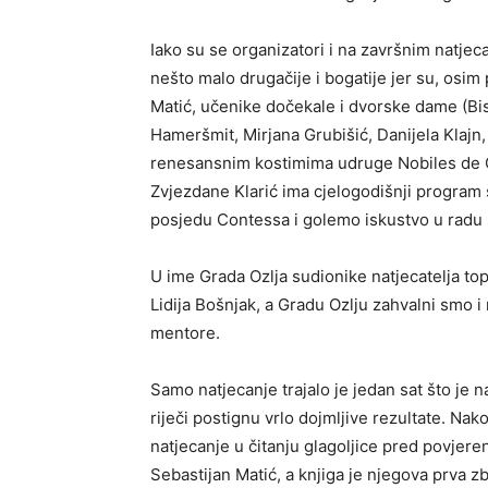
Iako su se organizatori i na završnim natjec
nešto malo drugačije i bogatije jer su, osim
Matić, učenike dočekale i dvorske dame (Bis
Hameršmit, Mirjana Grubišić, Danijela Klajn,
renesansnim kostimima udruge Nobiles de 
Zvjezdane Klarić ima cjelogodišnji program 
posjedu Contessa i golemo iskustvo u radu
U ime Grada Ozlja sudionike natjecatelja to
Lidija Bošnjak, a Gradu Ozlju zahvalni smo i 
mentore.
Samo natjecanje trajalo je jedan sat što je na
riječi postignu vrlo dojmljive rezultate. Na
natjecanje u čitanju glagoljice pred povjeren
Sebastijan Matić, a knjiga je njegova prva zb