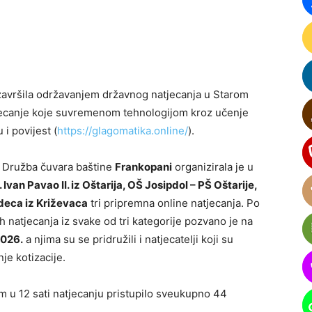
završila održavanjem državnog natjecanja u Starom
atjecanje koje suvremenom tehnologijom kroz učenje
i povijest (
https://glagomatika.online/
).
a Družba čuvara baštine
Frankopani
organizirala je u
 Ivan Pavao II. iz Oštarija, OŠ Josipdol – PŠ Oštarije,
deca iz Križevaca
tri pripremna online natjecanja. Po
 natjecanja iz svake od tri kategorije pozvano je na
2026.
a njima su se pridružili i natjecatelji koji su
je kotizacije.
om u 12 sati natjecanju pristupilo sveukupno 44