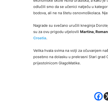
ekonomske škole Nova Gradiška, a kako je to
odlučili smo da se učenici natječu u kategor
bodova, ali ne na štetu osnovnoškolaca. Nj
Nagrade su svečano uručili kneginja Dorotej
su za ovu prigodu utjelovili
Martina, Roman i
Croatia
.
Velika hvala svima na volji za očuvanjem n
posebno na dolasku u prekrasni Stari grad O
prijestolnicom GlagoMatike.