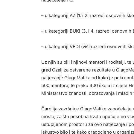
– u kategoriji AZ (1. i 2. razredi osnovnih ško
– u kategoriji BUKI (3. i 4. razredi osnovnih 
– u kategoriji VEDI (viši razredi osnovnih ško
Uz njih su bili i njihovi mentori i roditelji, 
grad Ozalj za ostvarene rezultate u GlagoMatic
natjecanje GlagoMatika od kako je pokrenut
500 mentora, te preko 400 škola iz cijele Hr
Ministarstvo znanosti, obrazovanja i mladih
Čarolija završnice GlagoMatike započela j
mosta, za što posebna hvalu upućujemo vla
ustupljenom prostoru za ovo natjecanje i p
iskustvo bilo i te kako dragocjeno u organiza