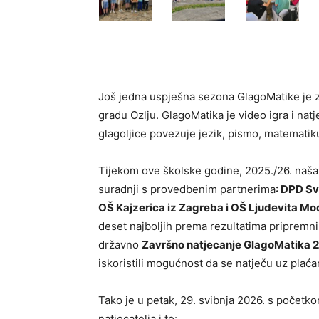
Još jedna uspješna sezona GlagoMatike je 
gradu Ozlju. GlagoMatika je video igra i n
glagoljice povezuje jezik, pismo, matematiku 
Tijekom ove školske godine, 2025./26. naš
suradnji s provedbenim partnerima
: DPD Sv.
OŠ Kajzerica iz Zagreba i OŠ Ljudevita Mo
deset najboljih prema rezultatima pripremnih
državno
Završno natjecanje GlagoMatika 
iskoristili mogućnost da se natječu uz plaćan
Tako je u petak, 29. svibnja 2026. s početk
natjecatelja i to: