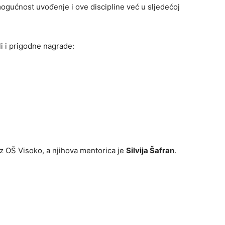
mogućnost uvođenje i ove discipline već u sljedećoj
ili i prigodne nagrade:
 iz OŠ Visoko, a njihova mentorica je
Silvija Šafran
.