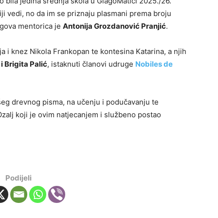
 bila jedina srednja škola u GlagoMatici 2025./26.
iji vedi, no da im se priznaju plasmani prema broju
egova mentorica je
Antonija Grozdanović Pranjić
.
a i knez Nikola Frankopan te kontesina Katarina, a njih
 Brigita Palić
, istaknuti članovi udruge
Nobiles de
ašeg drevnog pisma, na učenju i podučavanju te
zalj koji je ovim natjecanjem i službeno postao
Podijeli