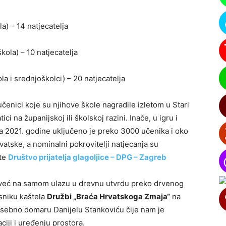
la) – 14 natjecatelja
škola) – 10 natjecatelja
la i srednjoškolci) – 20 natjecatelja
te učenici koje su njihove škole nagradile izletom u Stari
i na županijskoj ili školskoj razini. Inače, u igru i
a 2021. godine uključeno je preko 3000 učenika i oko
vatske, a nominalni pokrovitelji natjecanja su
 te
Društvo prijatelja glagoljice – DPG – Zagreb
e već na samom ulazu u drevnu utvrdu preko drvenog
sniku kaštela
Družbi „Braća Hrvatskoga Zmaja“
na
osebno domaru Danijelu Stankoviću čije nam je
ciji i uređenju prostora.