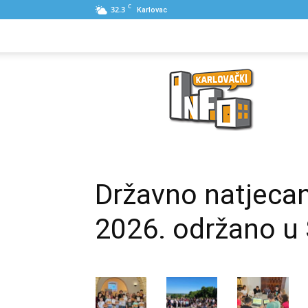
C
32.3
Karlovac
NASLOVNA
PONUDE
POSLOVNI IME
Karlovački
Info
Državno natjeca
2026. održano u 