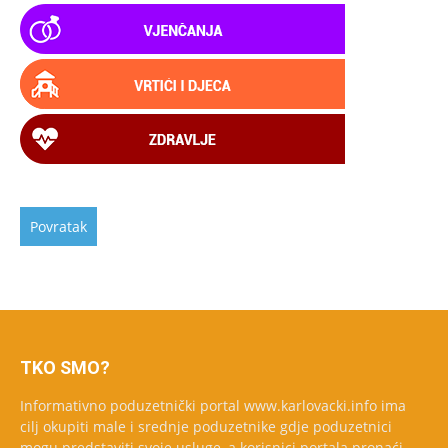
TKO SMO?
Informativno poduzetnički portal www.karlovacki.info ima
cilj okupiti male i srednje poduzetnike gdje poduzetnici
mogu predstaviti svoje usluge, a korisnici portala pronaći