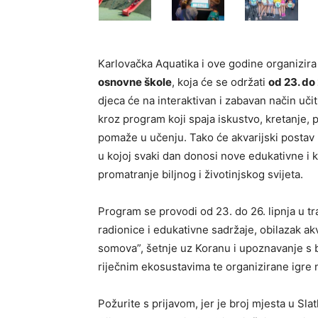
Karlovačka Aquatika i ove godine organizir
osnovne škole
, koja će se održati
od 23. do 
djeca će na interaktivan i zabavan način učiti 
kroz program koji spaja iskustvo, kretanje, p
pomaže u učenju. Tako će akvarijski postav 
u kojoj svaki dan donosi nove edukativne i k
promatranje biljnog i životinjskog svijeta.
Program se provodi od 23. do 26. lipnja u tr
radionice i edukativne sadržaje, obilazak ak
somova”, šetnje uz Koranu i upoznavanje s bi
riječnim ekosustavima te organizirane igre
Požurite s prijavom, jer je broj mjesta u Sla