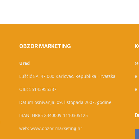
OBZOR MARKETING
K
Ured
te
Luščić 8A, 47 000 Karlovac, Republika Hrvatska
e
OIB: 55143955387
e
Datum osnivanja: 09. listopada 2007. godine
D
IBAN: HR85 2340009-1110305125
u
web: www.obzor-marketing.hr