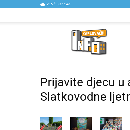
C
29.5
Karlovac
NASLOVNA
PONUDE
POSLOVNI IME
Karlovački
Info
Prijavite djecu u
Slatkovodne ljet