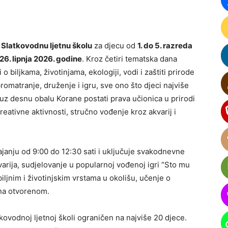
a
Slatkovodnu ljetnu školu
za djecu od
1. do 5. razreda
26. lipnja 2026. godine
. Kroz četiri tematska dana
o biljkama, životinjama, ekologiji, vodi i zaštiti prirode
romatranje, druženje i igru, sve ono što djeci najviše
uz desnu obalu Korane postati prava učionica u prirodi
reativne aktivnosti, stručno vođenje kroz akvarij i
ajanju od 9:00 do 12:30 sati i uključuje svakodnevne
varija, sudjelovanje u popularnoj vođenoj igri “Sto mu
ljnim i životinjskim vrstama u okolišu, učenje o
 na otvorenom.
tkovodnoj ljetnoj školi ograničen na najviše 20 djece.