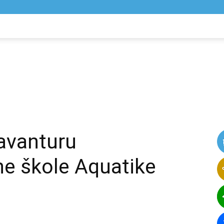
NIK
VIJESTI
 avanturu
ne škole Aquatike