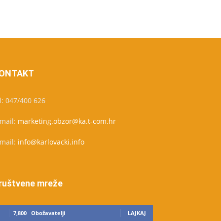
ONTAKT
l: 047/400 626
-mail:
marketing.obzor@ka.t-com.hr
-mail:
info@karlovacki.info
ruštvene mreže
7,800
Obožavatelji
LAJKAJ