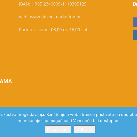
D
IBAN: HR85 2340009-1110305125
u
web: www.obzor-marketing.hr
Radno vrijeme: 08,00 do 16,00 sati
NAMA
e iskustvo pregledavanja. Korištenjem web stranice pristajete na uporabu 
no neke njezine mogućnosti Vam neće biti dostupne.
Razumijem.
Odbijam.