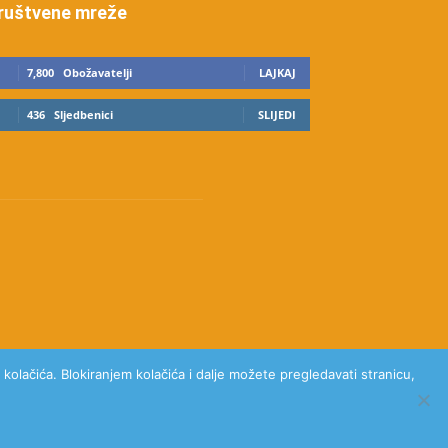
ruštvene mreže
7,800
Obožavatelji
LAJKAJ
436
Sljedbenici
SLIJEDI
kolačića. Blokiranjem kolačića i dalje možete pregledavati stranicu,