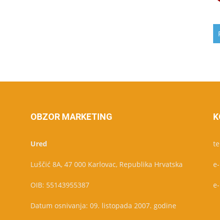
OBZOR MARKETING
K
Ured
te
Luščić 8A, 47 000 Karlovac, Republika Hrvatska
e
OIB: 55143955387
e
Datum osnivanja: 09. listopada 2007. godine