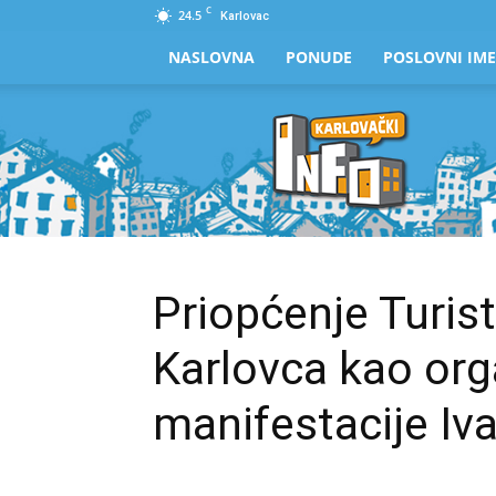
C
24.5
Karlovac
NASLOVNA
PONUDE
POSLOVNI IME
Karlovački
Info
Priopćenje Turis
Karlovca kao org
manifestacije Iva