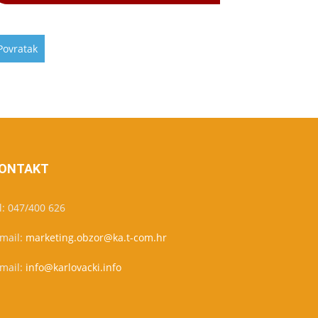
ONTAKT
l: 047/400 626
-mail:
marketing.obzor@ka.t-com.hr
-mail:
info@karlovacki.info