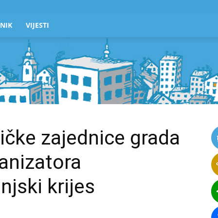
NIK
VIJESTI
tičke zajednice grada
anizatora
njski krijes