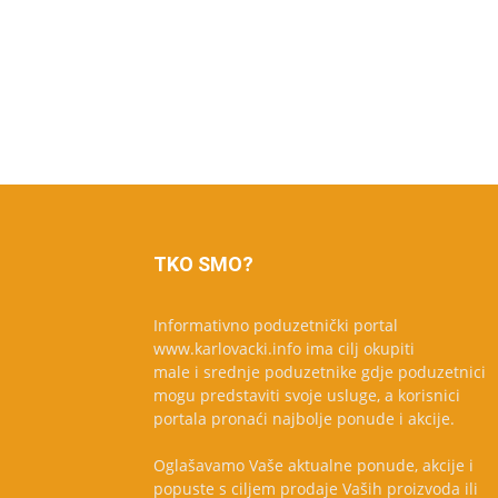
TKO SMO?
Informativno poduzetnički portal
www.karlovacki.info ima cilj okupiti
male i srednje poduzetnike gdje poduzetnici
mogu predstaviti svoje usluge, a korisnici
portala pronaći najbolje ponude i akcije.
Oglašavamo Vaše aktualne ponude, akcije i
popuste s ciljem prodaje Vaših proizvoda ili