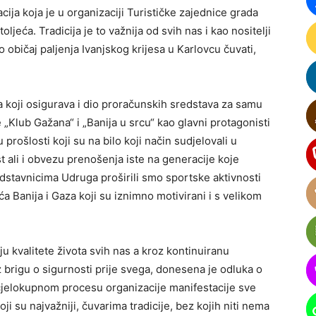
acija koja je u organizaciji Turističke zajednice grada
jeća. Tradicija je to važnija od svih nas i kao nositelji
običaj paljenja Ivanjskog krijesa u Karlovcu čuvati,
 koji osigurava i dio proračunskih sredstava za samu
 „Klub Gažana“ i „Banija u srcu“ kao glavni protagonisti
prošlosti koji su na bilo koji način sudjelovali u
t ali i obvezu prenošenja iste na generacije koje
redstavnicima Udruga proširili smo sportske aktivnosti
ića Banija i Gaza koji su iznimno motivirani i s velikom
u kvalitete života svih nas a kroz kontinuiranu
brigu o sigurnosti prije svega, donesena je odluka o
 cjelokupnom procesu organizacije manifestacije sve
ji su najvažniji, čuvarima tradicije, bez kojih niti nema