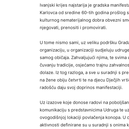
Ivanjski krijes najstarija je gradska manifest
Karlovca od sredine 60-tih godina prošlog stol
kulturnog nematerijalnog dobra obvezni smo 
njegovati, prenositi i promovirati.
U tome nismo sami, uz veliku podršku Grada
organizaciju, u organizaciji sudjeluju udruge
samog običaja. Zahvaljujući njima, te svima u 
čuvanju tradicije, osjećamo trajnu zahvalnos
dolaze. Iz tog razloga, a sve u suradnji s p
na žene obiju četvrti te na djecu Dječjih vrt
radošću daju svoj doprinos manifestaciji.
Uz izazove koje donose radovi na poboljšanj
komunikaciju s predstavnicima Udruga te uz 
ovogodišnjoj lokaciji povlačenja konopa. U
aktivnosti definirane su u suradnji s onima ko