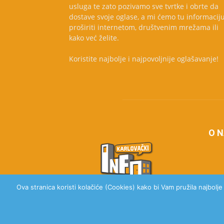
usluga te zato pozivamo sve tvrtke i obrte da
dostave svoje oglase, a mi ćemo tu informacij
proširiti internetom, društvenim mrežama ili
kako već želite.
Koristite najbolje i najpovoljnije oglašavanje!
O 
Ova stranica koristi kolačiće (Cookies) kako bi Vam pružila najbolj
© 2020 Karlovački Info, Sva prava pridržana.