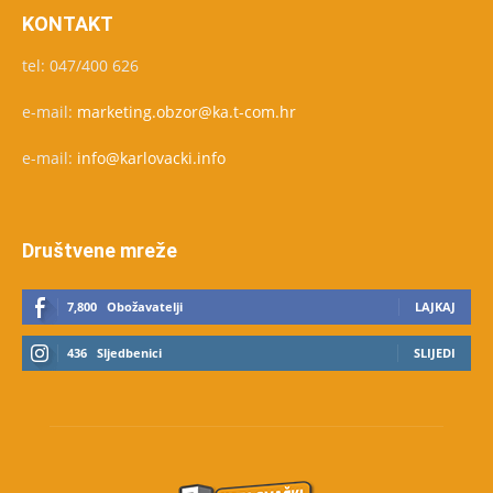
KONTAKT
tel: 047/400 626
e-mail:
marketing.obzor@ka.t-com.hr
e-mail:
info@karlovacki.info
Društvene mreže
7,800
Obožavatelji
LAJKAJ
436
Sljedbenici
SLIJEDI