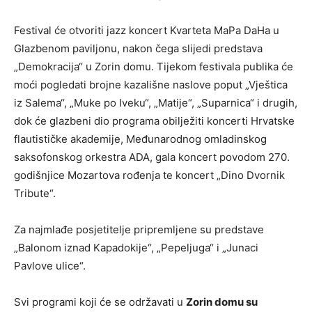
Festival će otvoriti jazz koncert Kvarteta MaPa DaHa u
Glazbenom paviljonu, nakon čega slijedi predstava
„Demokracija“ u Zorin domu. Tijekom festivala publika će
moći pogledati brojne kazališne naslove poput „Vještica
iz Salema“, „Muke po Iveku“, „Matije“, „Suparnica“ i drugih,
dok će glazbeni dio programa obilježiti koncerti Hrvatske
flautističke akademije, Međunarodnog omladinskog
saksofonskog orkestra ADA, gala koncert povodom 270.
godišnjice Mozartova rođenja te koncert „Dino Dvornik
Tribute“.
Za najmlađe posjetitelje pripremljene su predstave
„Balonom iznad Kapadokije“, „Pepeljuga“ i „Junaci
Pavlove ulice“.
Svi programi koji će se održavati u
Zorin domu su