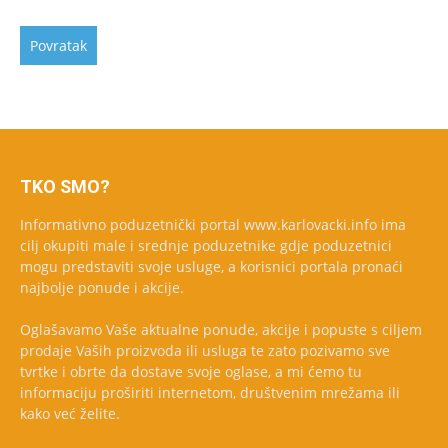
TKO SMO?
Informativno poduzetnički portal www.karlovacki.info ima
cilj okupiti male i srednje poduzetnike gdje poduzetnici
mogu predstaviti svoje usluge, a korisnici portala pronaći
najbolje ponude i akcije.
Oglašavamo Vaše aktualne ponude, akcije i popuste s ciljem
prodaje Vaših proizvoda ili usluga te zato pozivamo sve
tvrtke i obrte da dostave svoje oglase, a mi ćemo tu
informaciju proširiti internetom, društvenim mrežama ili
kako već želite.