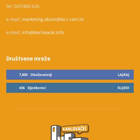
tel: 047/400 626
e-mail:
marketing.obzor@ka.t-com.hr
e-mail:
info@karlovacki.info
Društvene mreže
7,800
Obožavatelji
LAJKAJ
436
Sljedbenici
SLIJEDI