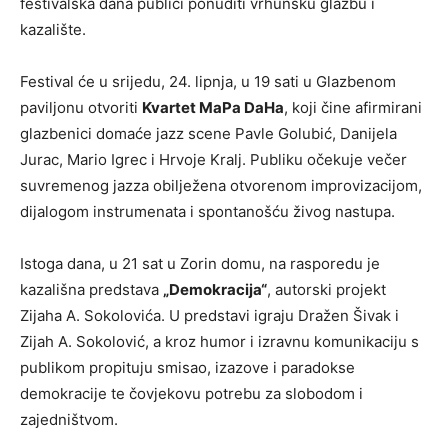
festivalska dana publici ponuditi vrhunsku glazbu i
kazalište.
Festival će u srijedu, 24. lipnja, u 19 sati u Glazbenom
paviljonu otvoriti
Kvartet MaPa DaHa
, koji čine afirmirani
glazbenici domaće jazz scene Pavle Golubić, Danijela
Jurac, Mario Igrec i Hrvoje Kralj. Publiku očekuje večer
suvremenog jazza obilježena otvorenom improvizacijom,
dijalogom instrumenata i spontanošću živog nastupa.
Istoga dana, u 21 sat u Zorin domu, na rasporedu je
kazališna predstava
„Demokracija“
, autorski projekt
Zijaha A. Sokolovića. U predstavi igraju Dražen Šivak i
Zijah A. Sokolović, a kroz humor i izravnu komunikaciju s
publikom propituju smisao, izazove i paradokse
demokracije te čovjekovu potrebu za slobodom i
zajedništvom.