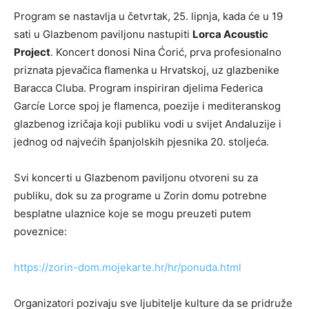
Program se nastavlja u četvrtak, 25. lipnja, kada će u 19
sati u Glazbenom paviljonu nastupiti
Lorca Acoustic
Project
. Koncert donosi Nina Ćorić, prva profesionalno
priznata pjevačica flamenka u Hrvatskoj, uz glazbenike
Baracca Cluba. Program inspiriran djelima Federica
Garcíe Lorce spoj je flamenca, poezije i mediteranskog
glazbenog izričaja koji publiku vodi u svijet Andaluzije i
jednog od najvećih španjolskih pjesnika 20. stoljeća.
Svi koncerti u Glazbenom paviljonu otvoreni su za
publiku, dok su za programe u Zorin domu potrebne
besplatne ulaznice koje se mogu preuzeti putem
poveznice:
https://zorin-dom.mojekarte.hr/hr/ponuda.html
Organizatori pozivaju sve ljubitelje kulture da se pridruže