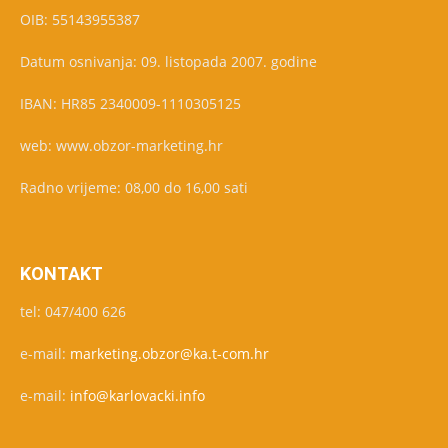
OIB: 55143955387
Datum osnivanja: 09. listopada 2007. godine
IBAN: HR85 2340009-1110305125
web: www.obzor-marketing.hr
Radno vrijeme: 08,00 do 16,00 sati
KONTAKT
tel: 047/400 626
e-mail:
marketing.obzor@ka.t-com.hr
e-mail:
info@karlovacki.info