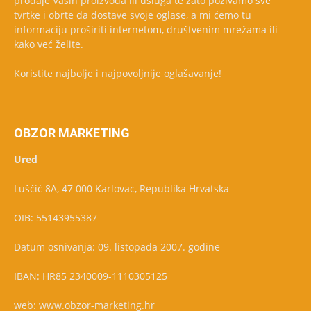
prodaje Vaših proizvoda ili usluga te zato pozivamo sve
tvrtke i obrte da dostave svoje oglase, a mi ćemo tu
informaciju proširiti internetom, društvenim mrežama ili
kako već želite.
Koristite najbolje i najpovoljnije oglašavanje!
OBZOR MARKETING
Ured
Luščić 8A, 47 000 Karlovac, Republika Hrvatska
OIB: 55143955387
Datum osnivanja: 09. listopada 2007. godine
IBAN: HR85 2340009-1110305125
web: www.obzor-marketing.hr