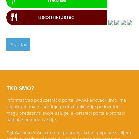
TKO SMO?
Informativno poduzetnički portal www.karlovacki.info ima
cilj okupiti male i srednje poduzetnike gdje poduzetnici
mogu predstaviti svoje usluge, a korisnici portala pronaći
najbolje ponude i akcije.
Oglašavamo Vaše aktualne ponude, akcije i popuste s ciljem