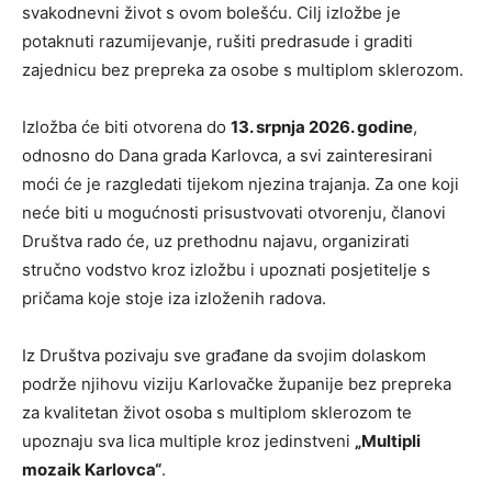
svakodnevni život s ovom bolešću. Cilj izložbe je
potaknuti razumijevanje, rušiti predrasude i graditi
zajednicu bez prepreka za osobe s multiplom sklerozom.
Izložba će biti otvorena do
13. srpnja 2026. godine
,
odnosno do Dana grada Karlovca, a svi zainteresirani
moći će je razgledati tijekom njezina trajanja. Za one koji
neće biti u mogućnosti prisustvovati otvorenju, članovi
Društva rado će, uz prethodnu najavu, organizirati
stručno vodstvo kroz izložbu i upoznati posjetitelje s
pričama koje stoje iza izloženih radova.
Iz Društva pozivaju sve građane da svojim dolaskom
podrže njihovu viziju Karlovačke županije bez prepreka
za kvalitetan život osoba s multiplom sklerozom te
upoznaju sva lica multiple kroz jedinstveni
„Multipli
mozaik Karlovca“
.