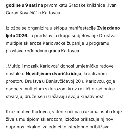
godine u 9 sati
na prvom katu Gradske knjižnice „Ivan
Goran Kovačić“ u Karlovcu.
Izložba se organizira u sklopu manifestacije
Zvjezdano
ljeto 2026.
, a predstavlja drugo sudjelovanje Društva
multiple skleroze Karlovačke županije u programu
proslave rođendana grada Karlovca.
„Multipli mozaik Karlovca“ donosi umjetničke radove
nastale u
Nevidljivom dvorištu ideja
, kreativnom
prostoru Društva u Banjavčićevoj 20 u Karlovcu, gdje
osobe s multiplom sklerozom kroz različite radionice
stvaraju, druže se i izražavaju svoju kreativnost.
Kroz motive Karlovca, viđene očima i rukama osoba koje
žive s multiplom sklerozom, izložba prikazuje njihov
doprinos lokalnoj zajednici te istodobno približava