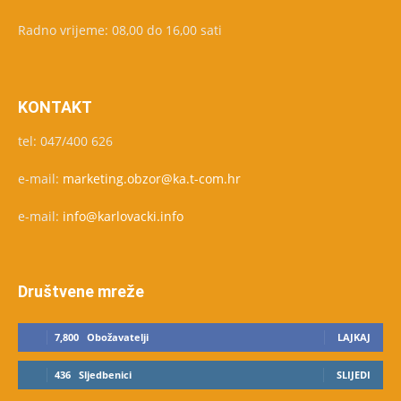
Radno vrijeme: 08,00 do 16,00 sati
KONTAKT
tel: 047/400 626
e-mail:
marketing.obzor@ka.t-com.hr
e-mail:
info@karlovacki.info
Društvene mreže
7,800
Obožavatelji
LAJKAJ
436
Sljedbenici
SLIJEDI