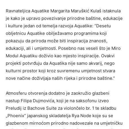
Ravnateljica Aquatike Margarita Maruškić Kulaš istaknula
je kako je upravo povezivanje prirodne baštine, edukacije
i kulture jedan od temelja razvoja Aquatike: “Desetu
obljetnicu Aquatike obilježavamo programima koji
pokazuju da priroda može biti inspiracija znanosti,
edukaciji, ali i umjetnosti. Posebno nas veseli što je Miro
Modul Aquatiku doživio kao mjesto inspiracije. Ovakvi
projekti potvrđuju da Aquatika nije samo akvarij, nego
kulturni prostor koji kroz suvremenu umjetnost stvara
nove načine doživljaja naših rijeka i prirodne baštine.”
Atmosferu otvorenja dodatno je zaokružio glazbeni
nastup Filipa Dujmovića, koji je na saksofonu izveo
Preludij iz Bachove Suite za violončelo br. 1 te skladbu
„Phoenix“ japanskog skladatelja Rya Node koje su se
glazbenom mirnoćom prirodno nadovezale na umjetničku