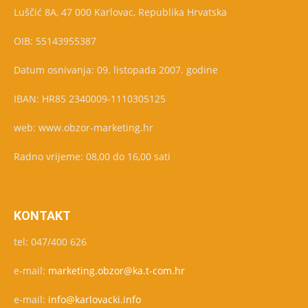
Luščić 8A, 47 000 Karlovac, Republika Hrvatska
OIB: 55143955387
Datum osnivanja: 09. listopada 2007. godine
IBAN: HR85 2340009-1110305125
web: www.obzor-marketing.hr
Radno vrijeme: 08,00 do 16,00 sati
KONTAKT
tel: 047/400 626
e-mail:
marketing.obzor@ka.t-com.hr
e-mail:
info@karlovacki.info