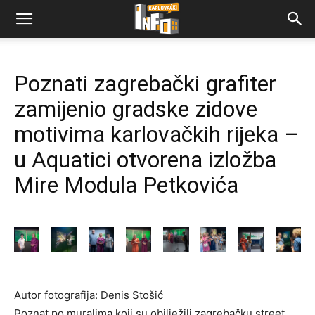
Poznati zagrebački grafiter
zamijenio gradske zidove
motivima karlovačkih rijeka –
u Aquatici otvorena izložba
Mire Modula Petkovića
Autor fotografija: Denis Stošić
Poznat po muralima koji su obilježili zagrebačku street