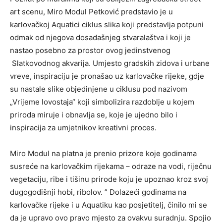
art scenu, Miro Modul Petković predstavio je u
karlovačkoj Aquatici ciklus slika koji predstavlja potpuni
odmak od njegova dosadašnjeg stvaralaštva i koji je
nastao posebno za prostor ovog jedinstvenog
Slatkovodnog akvarija. Umjesto gradskih zidova i urbane
vreve, inspiraciju je pronašao uz karlovačke rijeke, gdje
su nastale slike objedinjene u ciklusu pod nazivom
„Vrijeme lovostaja“ koji simbolizira razdoblje u kojem
priroda miruje i obnavlja se, koje je ujedno bilo i
inspiracija za umjetnikov kreativni proces.
Miro Modul na platna je prenio prizore koje godinama
susreće na karlovačkim rijekama – odraze na vodi, riječnu
vegetaciju, ribe i tišinu prirode koju je upoznao kroz svoj
dugogodišnji hobi, ribolov. ” Dolazeći godinama na
karlovačke rijeke i u Aquatiku kao posjetitelj, činilo mi se
da je upravo ovo pravo mjesto za ovakvu suradnju. Spojio