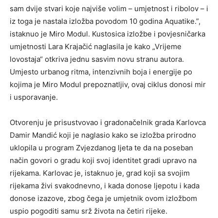
sam dvije stvari koje najviše volim – umjetnost i ribolov – i
iz toga je nastala izložba povodom 10 godina Aquatike.”,
istaknuo je Miro Modul. Kustosica izložbe i povjesničarka
umjetnosti Lara Krajačić naglasila je kako „Vrijeme
lovostaja“ otkriva jednu sasvim novu stranu autora.
Umjesto urbanog ritma, intenzivnih boja i energije po
kojima je Miro Modul prepoznatljiv, ovaj ciklus donosi mir
i usporavanje.
Otvorenju je prisustvovao i gradonačelnik grada Karlovca
Damir Mandić koji je naglasio kako se izložba prirodno
uklopila u program Zvjezdanog ljeta te da na poseban
način govori o gradu koji svoj identitet gradi upravo na
rijekama. Karlovac je, istaknuo je, grad koji sa svojim
rijekama živi svakodnevno, i kada donose ljepotu i kada
donose izazove, zbog čega je umjetnik ovom izložbom
uspio pogoditi samu srž života na četiri rijeke.