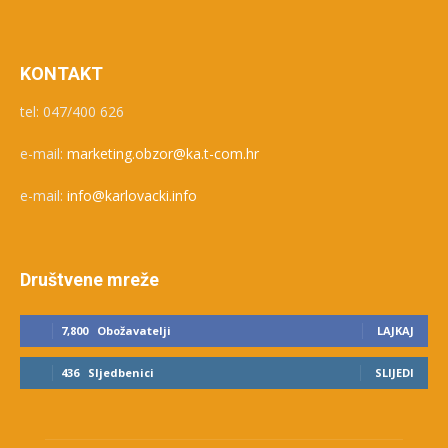
KONTAKT
tel: 047/400 626
e-mail:
marketing.obzor@ka.t-com.hr
e-mail:
info@karlovacki.info
Društvene mreže
7,800
Obožavatelji
LAJKAJ
436
Sljedbenici
SLIJEDI