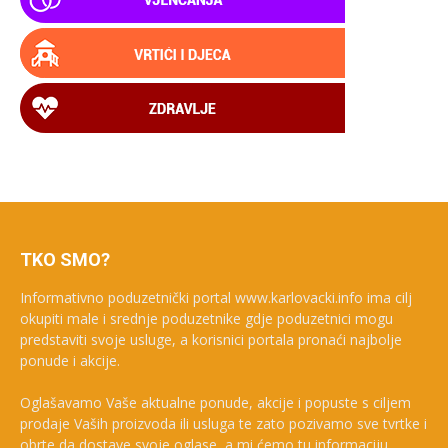
TKO SMO?
Informativno poduzetnički portal www.karlovacki.info ima cilj
okupiti male i srednje poduzetnike gdje poduzetnici mogu
predstaviti svoje usluge, a korisnici portala pronaći najbolje
ponude i akcije.
Oglašavamo Vaše aktualne ponude, akcije i popuste s ciljem
prodaje Vaših proizvoda ili usluga te zato pozivamo sve tvrtke i
obrte da dostave svoje oglase, a mi ćemo tu informaciju