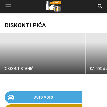
STRIDON
DISKONTI PIĆA
Karlovački Info
-
04/07/2024
DISKONT STANIĆ
KA 003 d.o