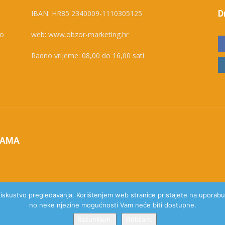
D
IBAN: HR85 2340009-1110305125
ko
web: www.obzor-marketing.hr
Radno vrijeme: 08,00 do 16,00 sati
NAMA
e iskustvo pregledavanja. Korištenjem web stranice pristajete na uporabu 
no neke njezine mogućnosti Vam neće biti dostupne.
Razumijem.
Odbijam.