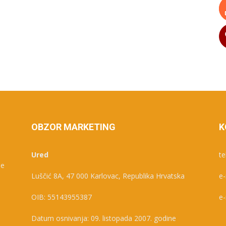
OBZOR MARKETING
K
Ured
te
je
Luščić 8A, 47 000 Karlovac, Republika Hrvatska
e-
e
OIB: 55143955387
e-
Datum osnivanja: 09. listopada 2007. godine