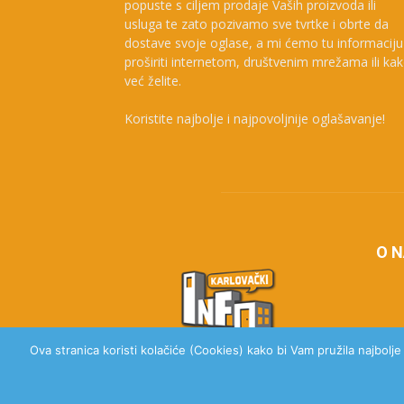
popuste s ciljem prodaje Vaših proizvoda ili
usluga te zato pozivamo sve tvrtke i obrte da
dostave svoje oglase, a mi ćemo tu informaciju
proširiti internetom, društvenim mrežama ili ka
već želite.
Koristite najbolje i najpovoljnije oglašavanje!
O 
Ova stranica koristi kolačiće (Cookies) kako bi Vam pružila najbolj
© 2020 Karlovački Info, Sva prava pridržana.