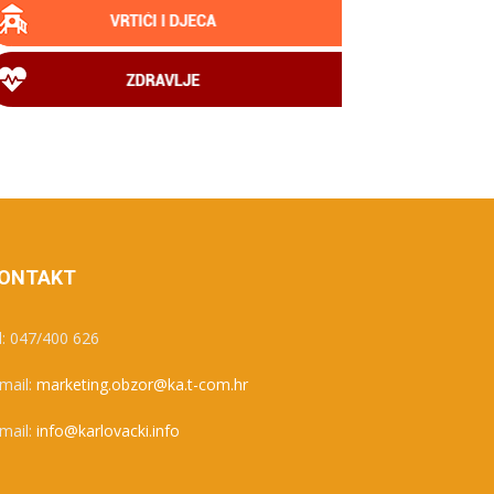
ONTAKT
l: 047/400 626
mail:
marketing.obzor@ka.t-com.hr
mail:
info@karlovacki.info