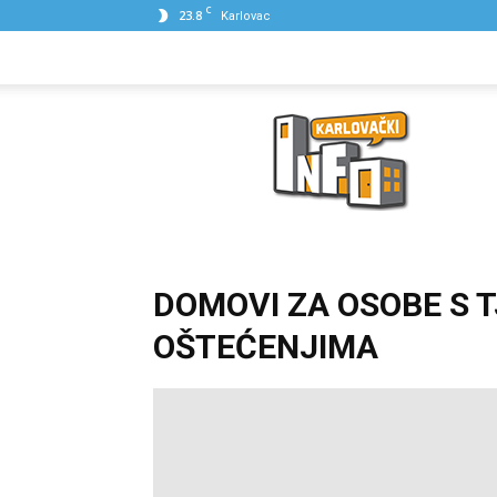
C
23.8
Karlovac
NASLOVNA
PONUDE
POSLOVNI IME
Karlovački
Info
DOMOVI ZA OSOBE S T
OŠTEĆENJIMA