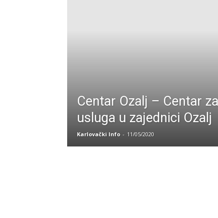
Centar Ozalj – Centar z
usluga u zajednici Ozalj
Karlovački Info
-
11/05/2020