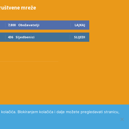
ruštvene mreže
7,800
Obožavatelji
LAJKAJ
436
Sljedbenici
SLIJEDI
kolačića. Blokiranjem kolačića i dalje možete pregledavati stranicu,