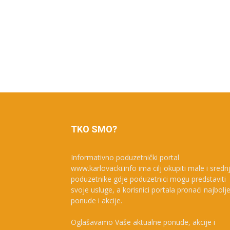
TKO SMO?
Informativno poduzetnički portal
www.karlovacki.info ima cilj okupiti male i sredn
poduzetnike gdje poduzetnici mogu predstaviti
svoje usluge, a korisnici portala pronaći najbolj
ponude i akcije.
Oglašavamo Vaše aktualne ponude, akcije i