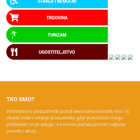
TKO SMO?
Informativno poduzetnički portal www.karlovacki.info ima cilj
okupiti male i srednje poduzetnike gdje poduzetnici mogu
predstaviti svoje usluge, a korisnici portala pronaći najbolje
ponude i akcije.