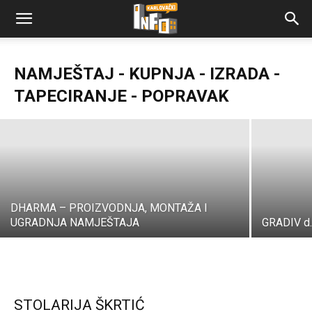
NAMJEŠTAJ - KUPNJA - IZRADA -
VEDO INTERIJERI
TAPECIRANJE - POPRAVAK
Karlovački Info
-
16/05/2022
DHARMA – PROIZVODNJA, MONTAŽA I
UGRADNJA NAMJEŠTAJA
GRADIV d.
STOLARIJA ŠKRTIĆ