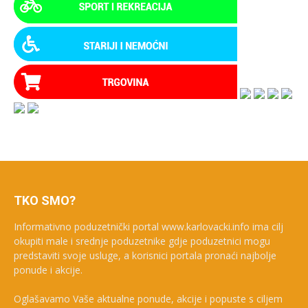
TKO SMO?
Informativno poduzetnički portal www.karlovacki.info ima cilj
okupiti male i srednje poduzetnike gdje poduzetnici mogu
predstaviti svoje usluge, a korisnici portala pronaći najbolje
ponude i akcije.
Oglašavamo Vaše aktualne ponude, akcije i popuste s ciljem