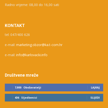
Radno vrijeme: 08,00 do 16,00 sati
KONTAKT
tel: 047/400 626
e-mail:
marketing.obzor@ka.t-com.hr
e-mail:
info@karlovacki.info
Društvene mreže
7,800
Obožavatelji
LAJKAJ
436
Sljedbenici
SLIJEDI