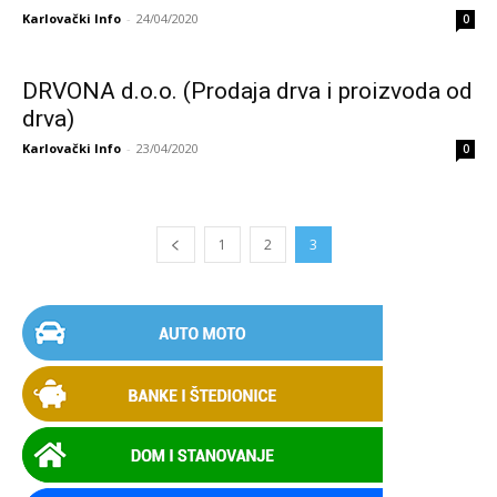
Karlovački Info
-
24/04/2020
0
DRVONA d.o.o. (Prodaja drva i proizvoda od
drva)
Karlovački Info
-
23/04/2020
0
1
2
3