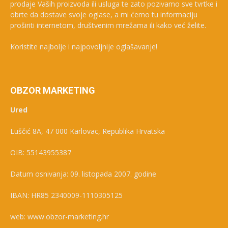
prodaje Vaših proizvoda ili usluga te zato pozivamo sve tvrtke i
obrte da dostave svoje oglase, a mi ćemo tu informaciju
proširiti internetom, društvenim mrežama ili kako već želite.
Koristite najbolje i najpovoljnije oglašavanje!
OBZOR MARKETING
Ured
Luščić 8A, 47 000 Karlovac, Republika Hrvatska
OIB: 55143955387
Datum osnivanja: 09. listopada 2007. godine
IBAN: HR85 2340009-1110305125
web: www.obzor-marketing.hr