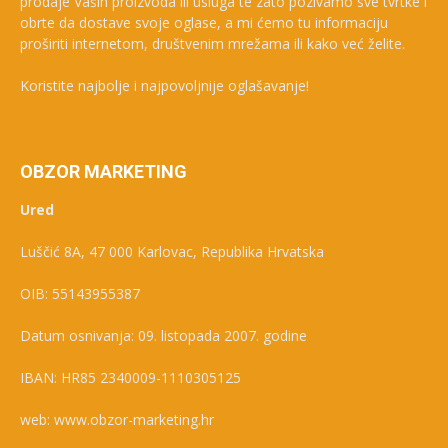
prodaje Vaših proizvoda ili usluga te zato pozivamo sve tvrtke i
obrte da dostave svoje oglase, a mi ćemo tu informaciju
proširiti internetom, društvenim mrežama ili kako već želite.
Koristite najbolje i najpovoljnije oglašavanje!
OBZOR MARKETING
Ured
Luščić 8A, 47 000 Karlovac, Republika Hrvatska
OIB: 55143955387
Datum osnivanja: 09. listopada 2007. godine
IBAN: HR85 2340009-1110305125
web: www.obzor-marketing.hr