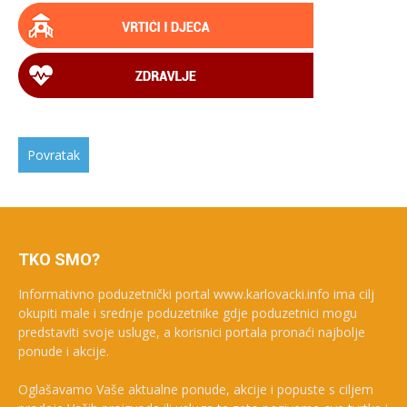
TKO SMO?
Informativno poduzetnički portal www.karlovacki.info ima cilj
okupiti male i srednje poduzetnike gdje poduzetnici mogu
predstaviti svoje usluge, a korisnici portala pronaći najbolje
ponude i akcije.
Oglašavamo Vaše aktualne ponude, akcije i popuste s ciljem