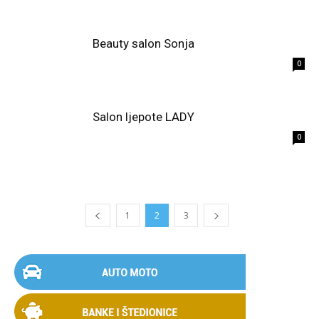
Beauty salon Sonja
0
Salon ljepote LADY
0
1
2
3