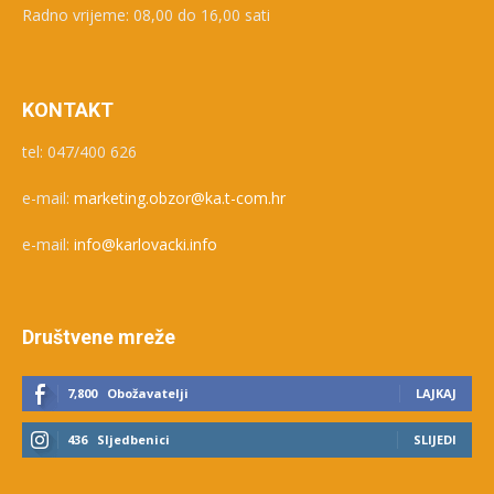
Radno vrijeme: 08,00 do 16,00 sati
KONTAKT
tel: 047/400 626
e-mail:
marketing.obzor@ka.t-com.hr
e-mail:
info@karlovacki.info
Društvene mreže
7,800
Obožavatelji
LAJKAJ
436
Sljedbenici
SLIJEDI