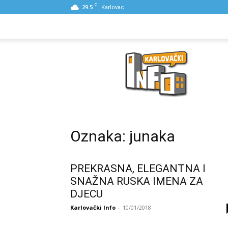
C
29.5
Karlovac
NASLOVNA
PONUDE
POSLOVNI IME
Karlovački
Info
Oznaka: junaka
PREKRASNA, ELEGANTNA I
SNAŽNA RUSKA IMENA ZA
DJECU
Karlovački Info
-
10/01/2018