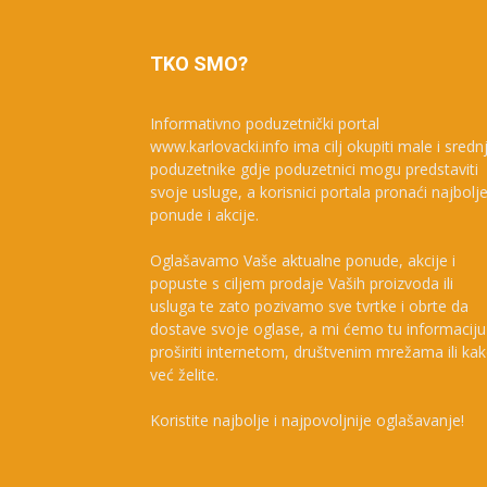
TKO SMO?
Informativno poduzetnički portal
www.karlovacki.info ima cilj okupiti male i sredn
poduzetnike gdje poduzetnici mogu predstaviti
svoje usluge, a korisnici portala pronaći najbolj
ponude i akcije.
Oglašavamo Vaše aktualne ponude, akcije i
popuste s ciljem prodaje Vaših proizvoda ili
usluga te zato pozivamo sve tvrtke i obrte da
dostave svoje oglase, a mi ćemo tu informaciju
proširiti internetom, društvenim mrežama ili ka
već želite.
Koristite najbolje i najpovoljnije oglašavanje!