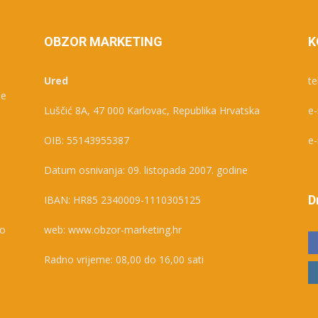
OBZOR MARKETING
K
Ured
te
je
Luščić 8A, 47 000 Karlovac, Republika Hrvatska
e-
e
OIB: 55143955387
e-
Datum osnivanja: 09. listopada 2007. godine
D
IBAN: HR85 2340009-1110305125
ko
web: www.obzor-marketing.hr
Radno vrijeme: 08,00 do 16,00 sati