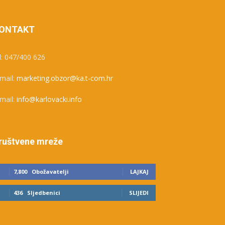
ONTAKT
l: 047/400 626
mail:
marketing.obzor@ka.t-com.hr
mail:
info@karlovacki.info
ruštvene mreže
7,800
Obožavatelji
LAJKAJ
436
Sljedbenici
SLIJEDI