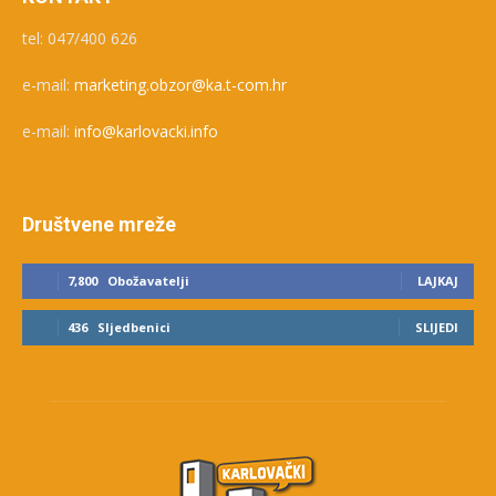
tel: 047/400 626
e-mail:
marketing.obzor@ka.t-com.hr
e-mail:
info@karlovacki.info
Društvene mreže
7,800
Obožavatelji
LAJKAJ
436
Sljedbenici
SLIJEDI