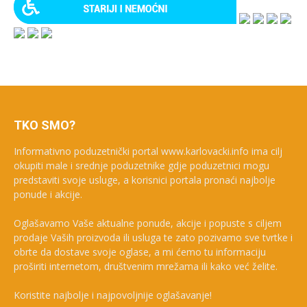
TKO SMO?
Informativno poduzetnički portal www.karlovacki.info ima cilj
okupiti male i srednje poduzetnike gdje poduzetnici mogu
predstaviti svoje usluge, a korisnici portala pronaći najbolje
ponude i akcije.
Oglašavamo Vaše aktualne ponude, akcije i popuste s ciljem
prodaje Vaših proizvoda ili usluga te zato pozivamo sve tvrtke i
obrte da dostave svoje oglase, a mi ćemo tu informaciju
proširiti internetom, društvenim mrežama ili kako već želite.
Koristite najbolje i najpovoljnije oglašavanje!