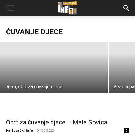
Dar srca, obrt za proizvodnju i usluge
ČUVANJE DJECE
Karlovački Info
-
29/03/2022
Di–di, obrt za čuvanje djece
Vesela pan
Obrt za čuvanje djece – Mala Sovica
Karlovački Info
-
04/03/2022
0