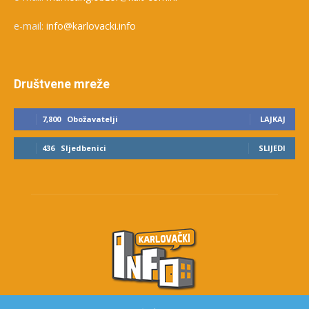
e-mail:
info@karlovacki.info
Društvene mreže
7,800
Obožavatelji
LAJKAJ
436
Sljedbenici
SLIJEDI